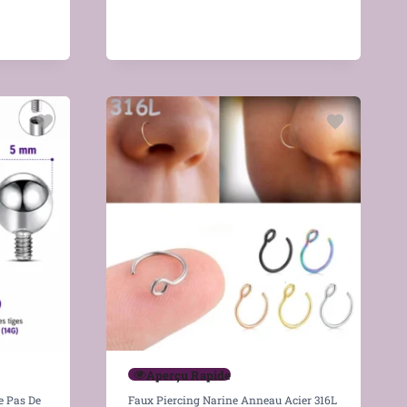
Aperçu Rapide
e Pas De
Faux Piercing Narine Anneau Acier 316L