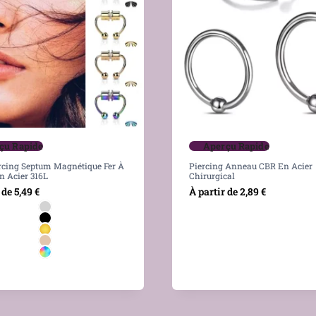
çu Rapide
Aperçu Rapide
rcing Septum Magnétique Fer À
Piercing Anneau CBR En Acier
n Acier 316L
Chirurgical
 de
5,49
€
À partir de
2,89
€