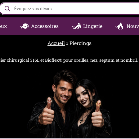
Recherche
de
produits
oux
Accessoires
Lingerie
Nouv
Accueil
»
Piercings
er chirurgical 316L et Bioflex® pour oreilles, nez, septum et nombril.