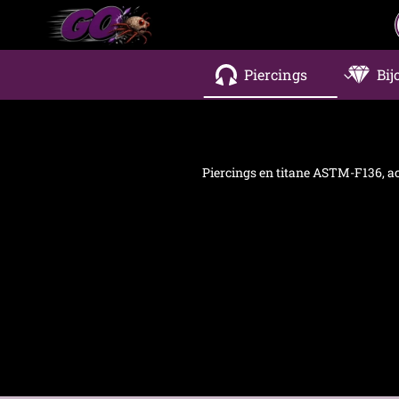
Aller
au
contenu
Piercings
Bij
Piercings en titane ASTM-F136, aci