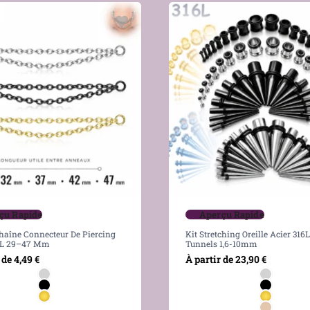
çu Rapide
Aperçu Rapide
haîne Connecteur De Piercing
Kit Stretching Oreille Acier 316
6L 29–47 Mm
Tunnels 1,6-10mm
 de
4,49
€
À partir de
23,90
€