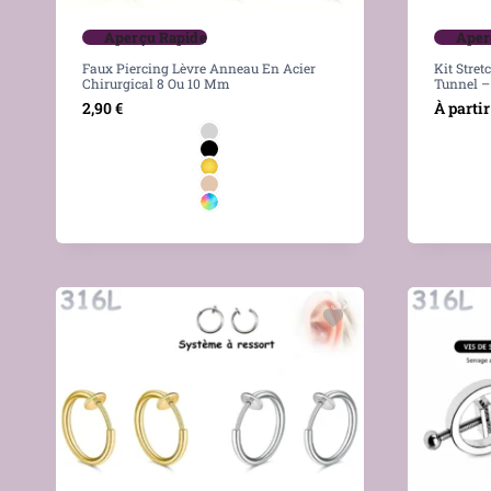
Aperçu Rapide
Aper
Faux Piercing Lèvre Anneau En Acier
Kit Stret
Chirurgical 8 Ou 10 Mm
Tunnel –
2,90
€
À partir