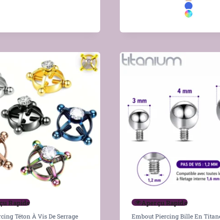
çu Rapide
Aperçu Rapide
rcing Téton À Vis De Serrage
Embout Piercing Bille En Titan