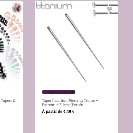
Aperçu Rapide
L Tapers &
Taper Insertion Piercing Titane –
Extrémité Filetée/percée
À partir de
4,49
€