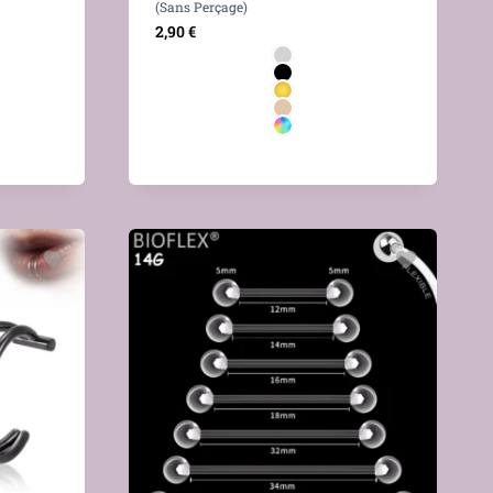
(Sans Perçage)
2,90
€