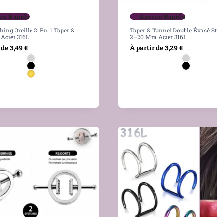
çu Rapide
Aperçu Rapide
ching Oreille 2-En-1 Taper &
Taper & Tunnel Double Évasé St
 Acier 316L
2–20 Mm Acier 316L
 de
3,49
€
À partir de
3,29
€