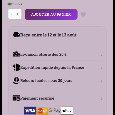
En stock
quantité
AJOUTER AU PANIER
de
Piercing
Nombril
Banane
Inversée
Reçu entre le 12 et le 13 août
à
Croix
Pavée
Zirconiums
›
Livraison offerte dès
25 €
›
Expédition rapide depuis la
France
›
Retours faciles sous
30 jours
›
Paiement sécurisé