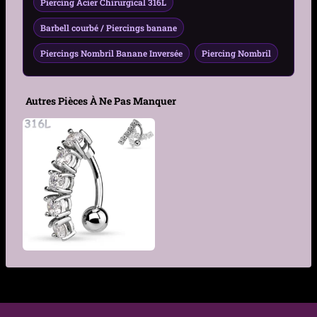
Piercing Acier Chirurgical 316L
Genre
Femme
Barbell courbé / Piercings banane
Piercings Nombril Banane Inversée
Piercing Nombril
Motif
Croix pavée
Dimensions de la
18 × 13 mm
Autres Pièces À Ne Pas Manquer
croix
Matière
Acier 316L
Pierre
Zirconium
Sertissage
Clos
Couleur
Acier, Blanc
Finition
Poli miroir
€
Hypoallergénique
Oui