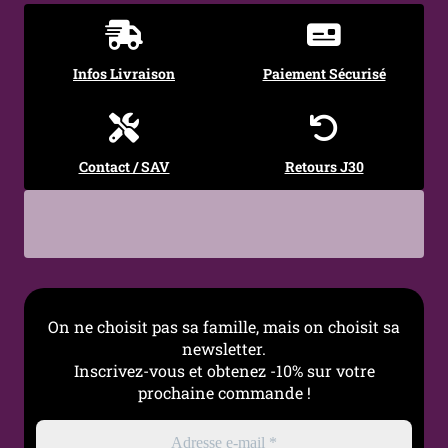
Épaisseur Tige
1.6mm
Infos Livraison
Paiement Sécurisé
Longueur Tige
10 mm
Type de filetage
Filetage externe 1,2 mm
Contact / SAV
Retours J30
Diamètre de la
5 mm
bille
On ne choisit pas sa famille, mais on choisit sa
newsletter.
Inscrivez-vous et obtenez -10% sur votre
prochaine commande !