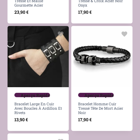
Tressé Et Maille
Tressé & Croix Acier Noir
Gourmette Acier
Onyx
23,90
€
17,90
€
Aperçu Rapide
Aperçu Rapide
Bracelet Large En Cuir
Bracelet Homme Cuir
Avec Boucles À Ardillon Et
Tressé Tête De Mort Acier
Rivets
Noir
13,90
€
17,90
€