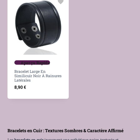
Aperçu Rapide
Bracelet Large En
Similicuir Noir À Rainures
Latérales
8,90
€
Bracelets en Cuir : Textures Sombres & Caractère Affirmé
Les
bracelets en cuir
incarnent une esthétique noire, texturée et