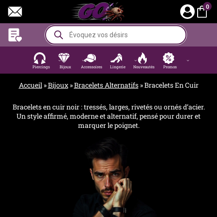
Aller
0
au
contenu
Recherche
de
produits
Piercings
Bijoux
Accessoires
Lingerie
Nouveautés
Promos
Accueil
»
Bijoux
»
Bracelets Alternatifs
»
Bracelets En Cuir
Bracelets en cuir noir : tressés, larges, rivetés ou ornés d’acier.
Un style affirmé, moderne et alternatif, pensé pour durer et
marquer le poignet.