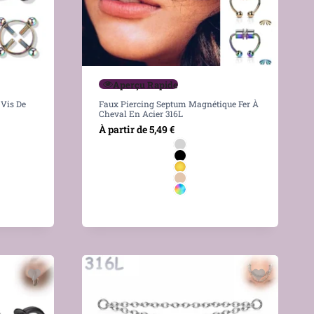
Aperçu Rapide
 Vis De
Faux Piercing Septum Magnétique Fer À
Cheval En Acier 316L
À partir de
5,49
€