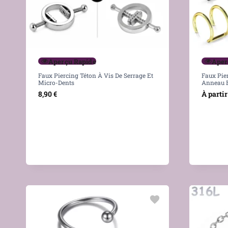
Aperçu Rapide
Aper
Faux Piercing Téton À Vis De Serrage Et
Faux Pier
Micro-Dents
Anneau E
8,90
€
À partir