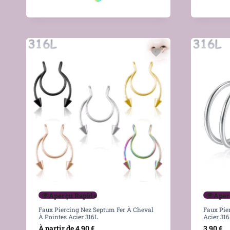
Aperçu Rapide
Aper
Faux Piercing Nez Septum Fer À Cheval
Faux Pie
À Pointes Acier 316L
Acier 316
À partir de
4,90
€
3,90
€