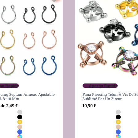
çu Rapide
Aperçu Rapide
rcing Septum Anneau Ajustable
Faux Piercing Téton À Vis De S
6L 8–10 Mm
Sublimé Par Un Zircon
 de
2,49
€
10,90
€