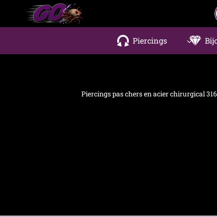
Aller
au
contenu
Piercings
Bij
Piercings pas chers en acier chirurgical 316