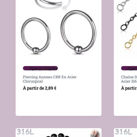
Aperçu Rapide
Aper
Piercing Anneau CBR En Acier
Chaîne D
Chirurgical
Acier 31
À partir de
2,89
€
À partir