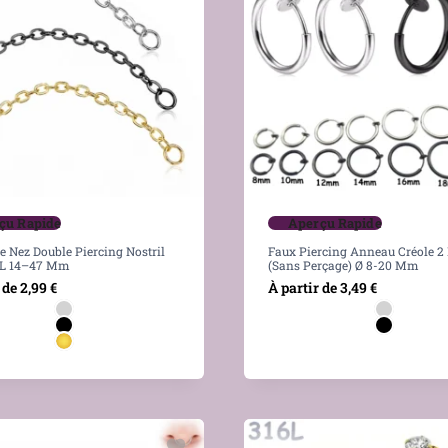
çu Rapide
Aperçu Rapide
e Nez Double Piercing Nostril
Faux Piercing Anneau Créole 
6L 14–47 Mm
(sans Perçage) Ø 8-20 Mm
 de
2,99
€
À partir de
3,49
€