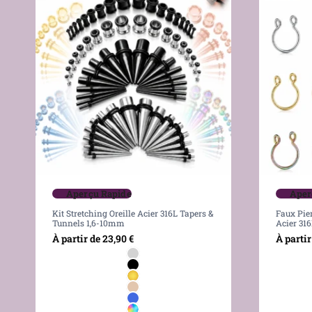
Aperçu Rapide
Aper
Kit Stretching Oreille Acier 316L Tapers &
Faux Pie
Tunnels 1,6-10mm
Acier 31
À partir de
23,90
€
À partir