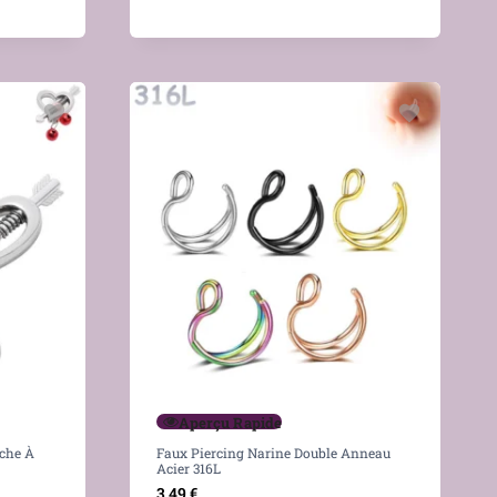
Aperçu Rapide
èche À
Faux Piercing Narine Double Anneau
Acier 316L
3,49
€