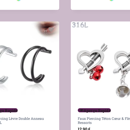
çu Rapide
Aperçu Rapide
rcing Lèvre Double Anneau
Faux Piercing Téton Cœur & Fl
L
Ressorts
12,90
€