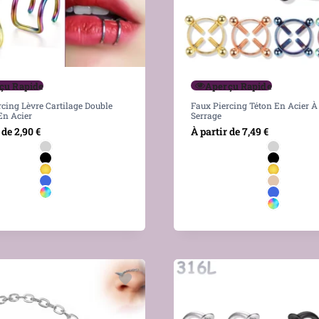
çu Rapide
Aperçu Rapide
cing Lèvre Cartilage Double
Faux Piercing Téton En Acier À
n Acier
Serrage
 de
2,90
€
À partir de
7,49
€