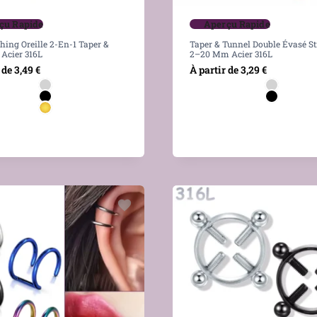
çu Rapide
Aperçu Rapide
ching Oreille 2-En-1 Taper &
Taper & Tunnel Double Évasé St
 Acier 316L
2–20 Mm Acier 316L
 de
3,49
€
À partir de
3,29
€