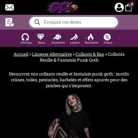
Aller
0
au
contenu
Recherche
de
produits
Piercings
Bijoux
Accessoires
Lingerie
Nouveautés
Promos
Accueil
»
Lingerie Alternative
»
Collants & Bas
»
Collants
Résille & Fantaisie Punk Goth
Découvrez nos collants résille et fantaisie punk goth : motifs
crânes, toiles, pentacles, barbelés et effets ajourés pour des
jambes qui s’imposent.