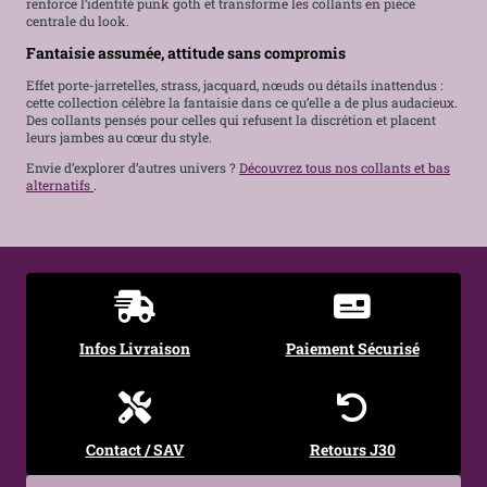
renforce l’identité punk goth et transforme les collants en pièce
centrale du look.
Fantaisie assumée, attitude sans compromis
Effet porte-jarretelles, strass, jacquard, nœuds ou détails inattendus :
cette collection célèbre la fantaisie dans ce qu’elle a de plus audacieux.
Des collants pensés pour celles qui refusent la discrétion et placent
leurs jambes au cœur du style.
Envie d’explorer d’autres univers ?
Découvrez tous nos collants et bas
alternatifs
.
Infos Livraison
Paiement Sécurisé
Contact / SAV
Retours J30