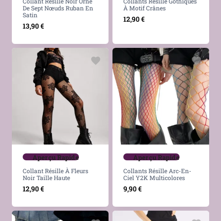
Collant Résille Noir Orné
Collants Résille Gothiques
De Sept Nœuds Ruban En
À Motif Crânes
Satin
12,90
€
13,90
€
Aperçu Rapide
Aperçu Rapide
Collant Résille À Fleurs
Collants Résille Arc-En-
Noir Taille Haute
Ciel Y2K Multicolores
12,90
€
9,90
€