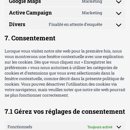
v
Google Maps
e
Marketing
o
t
e
n
i
C
c
o
e
i
r
s
t
n
s
a
o
o
o
k
c
v
Active Campaign
e
Marketing
o
t
e
n
n
m
C
g
a
e
i
r
s
t
n
z
s
m
o
l
d
b
c
v
Divers
e
Finalité en attente d’enquête
o
t
e
e
n
e
C
e
u
e
i
r
s
t
n
r
s
-
o
n
i
w
c
v
e
o
7. Consentement
t
c
e
a
n
c
l
o
e
i
r
s
t
e
n
d
s
e
d
r
s
c
v
e
o
t
s
e
-
-
d
t
Lorsque vous visitez notre site web pour la première fois, nous
e
i
r
s
t
e
n
b
w
p
r
vous montrerons une fenêtre contextuelle avec une explication
g
c
v
e
o
n
t
l
o
r
i
sur les cookies. Dès que vous cliquez sur « Enregistrer les
o
e
i
r
s
s
t
o
o
e
p
préférences » vous nous autorisez à utiliser les catégories de
o
s
c
v
e
e
o
c
f
s
e
cookies et d’extensions que vous avez sélectionnés dans la
g
o
e
i
r
s
k
u
s
fenêtre contextuelle, comme décrit dans la présente politique de
l
u
g
c
v
e
s
n
cookies. Vous pouvez désactiver l’utilisation des cookies via
e
r
o
e
i
r
n
votre navigateur, mais veuillez noter que notre site web pourrait
-
c
o
g
c
v
e
ne plus fonctionner correctement.
a
e
g
o
e
i
l
n
b
l
o
a
c
s
a
u
e
g
c
e
7.1 Gérez vos réglages de consentement
l
s
-
l
t
d
y
t
a
e
i
i
t
e
d
-
v
v
Fonctionnels
Toujours activé
i
r
s