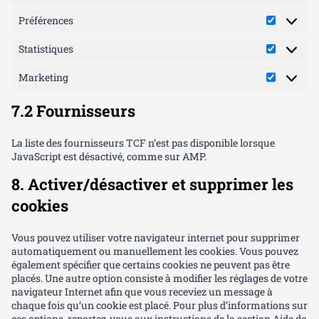
m
e
e
c
-
-
a
-
r
Préférences
s
j
o
P
p
c
s
s
p
r
s
a
Statistiques
t
é
S
m
i
f
t
p
Marketing
m
é
a
a
M
i
r
t
i
a
7.2 Fournisseurs
z
e
i
g
r
a
n
s
n
k
t
c
t
e
La liste des fournisseurs TCF n’est pas disponible lorsque
i
e
i
t
JavaScript est désactivé, comme sur AMP.
o
s
q
i
n
u
n
8. Activer/désactiver et supprimer les
e
g
cookies
s
Vous pouvez utiliser votre navigateur internet pour supprimer
automatiquement ou manuellement les cookies. Vous pouvez
également spécifier que certains cookies ne peuvent pas être
placés. Une autre option consiste à modifier les réglages de votre
navigateur Internet afin que vous receviez un message à
chaque fois qu’un cookie est placé. Pour plus d’informations sur
ces options, reportez-vous aux instructions de la section Aide de