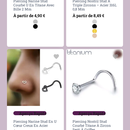
Piercing Narine Stud
Piercing Nostril Stud À
Courbé U En Titane Avec
Triple Zircons – Acier 316L
Bille 2 Mm
0,8 Mm
À partir de
4,90
€
À partir de
8,49
€
Aperçu Rapide
Aperçu Rapide
Piercing Narine Stud En U
Piercing Nostril Stud
Cœur Creux En Acier
Courbé Titane À Zircon
Serti À Griffes