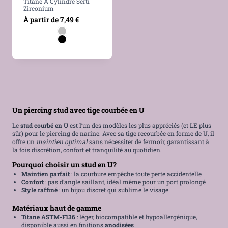
Titane À Cylindre Serti
Zirconium
À partir de
7,49
€
Un piercing stud avec tige courbée en U
Le
stud courbé en U
est l’un des modèles les plus appréciés (et LE plus
sûr) pour le piercing de narine. Avec sa tige recourbée en forme de U, il
offre un
maintien optimal
sans nécessiter de fermoir, garantissant à
la fois discrétion, confort et tranquilité au quotidien.
Pourquoi choisir un stud en U?
Maintien parfait
: la courbure empêche toute perte accidentelle
Confort
: pas d’angle saillant, idéal même pour un port prolongé
Style raffiné
: un bijou discret qui sublime le visage
Matériaux haut de gamme
Titane ASTM-F136
: léger, biocompatible et hypoallergénique,
disponible aussi en finitions
anodisées