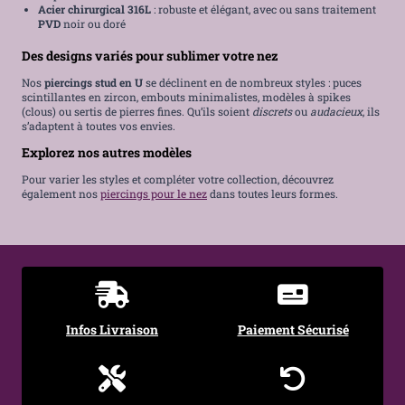
Acier chirurgical 316L
: robuste et élégant, avec ou sans traitement
PVD
noir ou doré
Des designs variés pour sublimer votre nez
Nos
piercings stud en U
se déclinent en de nombreux styles : puces
scintillantes en zircon, embouts minimalistes, modèles à spikes
(clous) ou sertis de pierres fines. Qu’ils soient
discrets
ou
audacieux
, ils
s’adaptent à toutes vos envies.
Explorez nos autres modèles
Pour varier les styles et compléter votre collection, découvrez
également nos
piercings pour le nez
dans toutes leurs formes.
Infos Livraison
Paiement Sécurisé