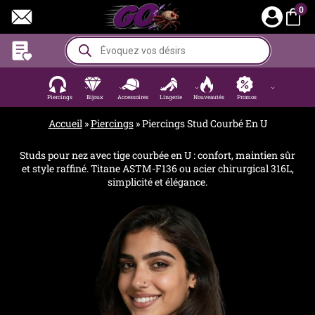
Aller
0
au
contenu
Recherche
de
produits
Piercings
Bijoux
Accessoires
Lingerie
Nouveautés
Promos
Accueil
»
Piercings
»
Piercings Stud Courbé En U
Studs pour nez avec tige courbée en U : confort, maintien sûr
et style raffiné. Titane ASTM-F136 ou acier chirurgical 316L,
simplicité et élégance.