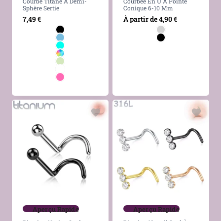
Courbé Titane À Demi-
Courbée En U À Pointe
Sphère Sertie
Conique 6-10 Mm
7,49
€
À partir de
4,90
€
Aperçu Rapide
Aperçu Rapide