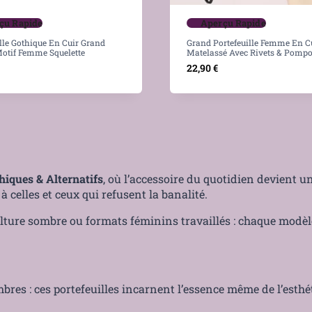
çu Rapide
Aperçu Rapide
lle Gothique En Cuir Grand
Grand Portefeuille Femme En C
otif Femme Squelette
Matelassé Avec Rivets & Pomp
22,90
€
hiques & Alternatifs
, où l’accessoire du quotidien devient un 
à celles et ceux qui refusent la banalité.
lture sombre ou formats féminins travaillés : chaque modèle
bres : ces portefeuilles incarnent l’essence même de l’esthét