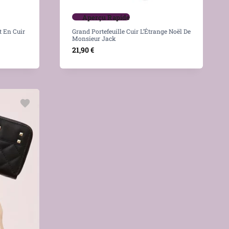
Aperçu Rapide
t En Cuir
Grand Portefeuille Cuir L’Étrange Noël De
Monsieur Jack
21,90
€