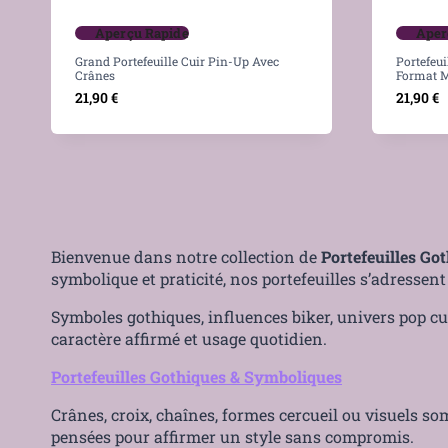
Aperçu Rapide
Aper
Grand Portefeuille Cuir Pin-Up Avec
Portefeui
Crânes
Format M
21,90
€
21,90
€
Bienvenue dans notre collection de
Portefeuilles Got
symbolique et praticité, nos portefeuilles s’adressent 
Symboles gothiques, influences biker, univers pop cu
caractère affirmé et usage quotidien.
Portefeuilles Gothiques & Symboliques
Crânes, croix, chaînes, formes cercueil ou visuels som
pensées pour affirmer un style sans compromis.