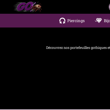
Aller
au
contenu
Piercings
Bij
Découvrez nos portefeuilles gothiques et