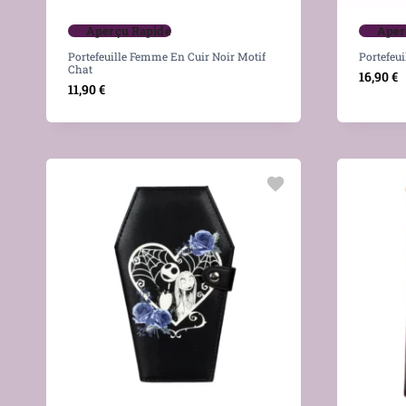
Aperçu Rapide
Aper
Portefeuille Femme En Cuir Noir Motif
Portefeui
Chat
16,90
€
11,90
€