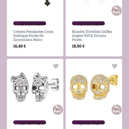
Aperçu Rapide
Aperçu Rapide
Créoles Pendantes Croix
Boucles D’oreilles Griffes
Gothique Pavée De
Argent 925 & Zircons
Zirconiums Noirs
Pavés
16,49
€
18,90
€
Aperçu Rapide
Aperçu Rapide