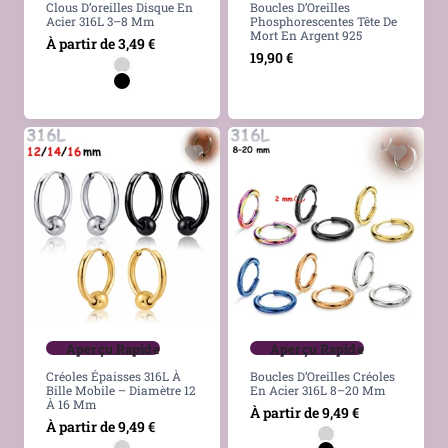
Clous D’oreilles Disque En
Boucles D’Oreilles
Acier 316L 3–8 Mm
Phosphorescentes Tête De
Mort En Argent 925
À partir de
3,49
€
19,90
€
Aperçu Rapide
Aperçu Rapide
Créoles Épaisses 316L À
Boucles D’Oreilles Créoles
Bille Mobile – Diamètre 12
En Acier 316L 8–20 Mm
À 16 Mm
À partir de
9,49
€
À partir de
9,49
€