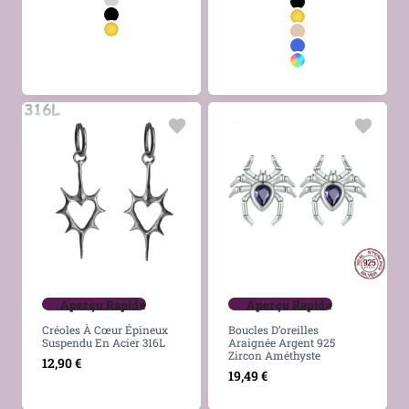
Aperçu Rapide
Aperçu Rapide
Créoles À Cœur Épineux
Boucles D’oreilles
Suspendu En Acier 316L
Araignée Argent 925
Zircon Améthyste
12,90
€
19,49
€