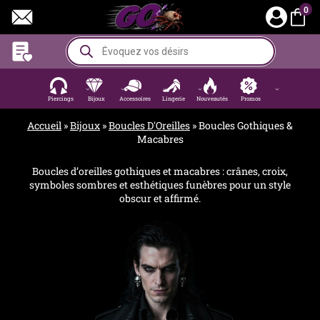
Aller
0
au
contenu
Recherche
de
produits
Piercings
Bijoux
Accessoires
Lingerie
Nouveautés
Promos
Accueil
»
Bijoux
»
Boucles D'Oreilles
»
Boucles Gothiques &
Macabres
Boucles d’oreilles gothiques et macabres : crânes, croix,
symboles sombres et esthétiques funèbres pour un style
obscur et affirmé.