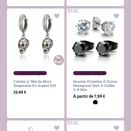
Aperçu Rapide
Aperçu Rapide
Créoles À Tête De Mort
Boucles D’oreilles À Zircon
Suspendue En Argent 925
Hexagonal Serti À Griffes
3–8 Mm
19,49
€
À partir de
7,99
€