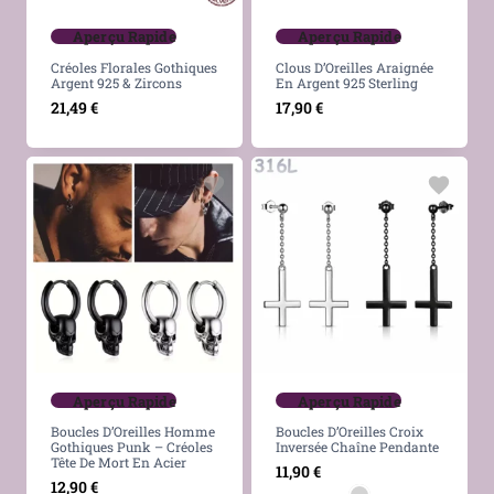
Aperçu Rapide
Aperçu Rapide
Créoles Florales Gothiques
Clous D’Oreilles Araignée
Argent 925 & Zircons
En Argent 925 Sterling
21,49
€
17,90
€
Aperçu Rapide
Aperçu Rapide
Boucles D’Oreilles Homme
Boucles D’Oreilles Croix
Gothiques Punk – Créoles
Inversée Chaîne Pendante
Tête De Mort En Acier
11,90
€
12,90
€