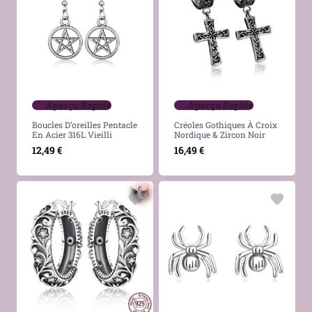
Aperçu Rapide
Aperçu Rapide
Boucles D’oreilles Pentacle
Créoles Gothiques À Croix
En Acier 316L Vieilli
Nordique & Zircon Noir
12,49
€
16,49
€