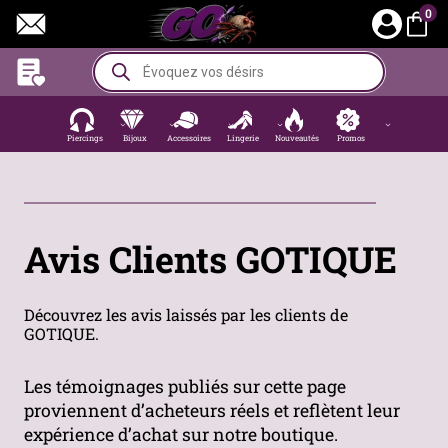
Aller
0
au
contenu
Recherche
de
produits
Piercings
Bijoux
Accessoires
Lingerie
Nouveautés
Promos
Avis Clients GOTIQUE
Découvrez les avis laissés par les clients de
GOTIQUE.
Les témoignages publiés sur cette page
proviennent d’acheteurs réels et reflètent leur
expérience d’achat sur notre boutique.