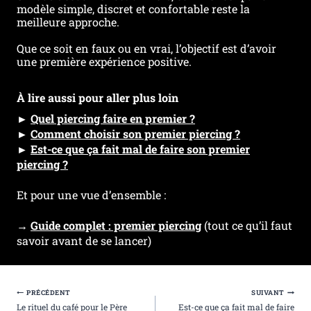
modèle simple, discret et confortable reste la
meilleure approche.
Que ce soit en faux ou en vrai, l’objectif est d’avoir
une première expérience positive.
À lire aussi pour aller plus loin
►
Quel piercing faire en premier ?
►
Comment choisir son premier piercing ?
►
Est-ce que ça fait mal de faire son premier
piercing ?
Et pour une vue d’ensemble :
→
Guide complet : premier piercing
(tout ce qu’il faut
savoir avant de se lancer)
Navigation
PRÉCÉDENT
SUIVANT
De
Le rituel du café pour le Père
Est-ce que ça fait mal de faire