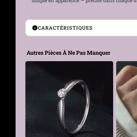
Simple en apparence — précise dans chaque dé
CARACTÉRISTIQUES
Type de Bijou
Bague
Autres Pièces À Ne Pas Manquer
Genre
Femme, Homme
Taille
52, 54, 57, 59, 62, 65, 67
Largeur
8 mm
Matière
Acier 316L
Hypoallergénique
Oui — sans nickel, adapté
Couleur
Acier, Noir, Violet