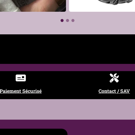
 et violet)
€
et intérieur polis miroir (confort optimal)
€
ique discret, Urbain, Alternatif
, look alternatif, travail, soirée
ement humide, bien sécher après contact avec l’eau
Paiement Sécurisé
Contact / SAV