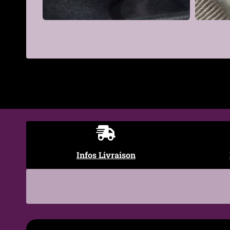
Traitement de
PVD (pour les versions noir
surface
Finition
Centre brossé mat Bordures 
€
Motif
Uni — design minimaliste
Style
Minimaliste, Moderne, Goth
Occasions
Quotidien, tenue minimaliste
Entretien
Chiffon doux sec ou légèr
Infos Livraison
conseillé