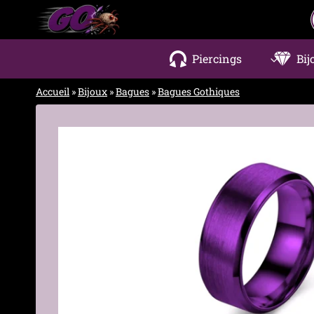
Aller
au
contenu
Piercings
Bij
Accueil
»
Bijoux
»
Bagues
»
Bagues Gothiques