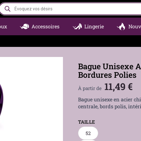
Recherche
de
produits
oux
Accessoires
Lingerie
Nouv
Bague Unisexe A
Bordures Polies
11,49
€
À partir de
Bague unisexe en acier chi
centrale, bords polis, intéri
TAILLE
52