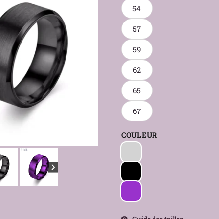
54
57
59
62
65
67
COULEUR
Guide des tailles