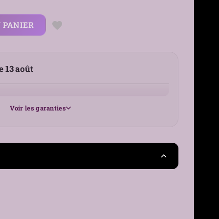
 PANIER
le 13 août
Voir les garanties
25 €
France
30 jours
›