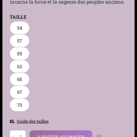
incarne la force et la sagesse des peuples anciens.
TAILLE
54
57
59
62
65
67
70
Guide des tailles
quantité
AJOUTER AU PANIER