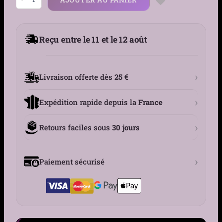
de
Bague
Viking
Homme
avec
Reçu entre le 11 et le 12 août
Nœuds
Celtiques
et
Runes
Nordiques
›
Livraison offerte dès
25 €
›
Expédition rapide depuis la
France
›
Retours faciles sous
30 jours
›
Paiement sécurisé