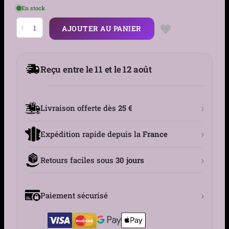
En stock
quantité
AJOUTER AU PANIER
de
Barrette
Papillon
de
Nuit
Reçu entre le 11 et le 12 août
Lunaire
en
Acier
Inoxydable
›
Livraison offerte dès
25 €
›
Expédition rapide depuis la
France
›
Retours faciles sous
30 jours
›
Paiement sécurisé