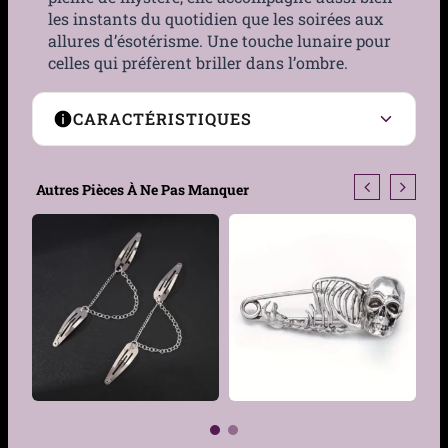
les instants du quotidien que les soirées aux
allures d’ésotérisme. Une touche lunaire pour
celles qui préfèrent briller dans l’ombre.
CARACTÉRISTIQUES
Matière
Acier inoxydable
Autres Pièces À Ne Pas Manquer
Couleur
Acier
Taille
4,6 x 8,3 x 1,3 cm
Dimensions Pince
Largeur 5 cm
Genre
Femme, Fille