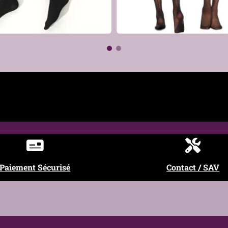
genou
€
€
alliques décoratives
f étoilé en relief
rnatif, Grunge
enue alternative, cosplay, shooting
Paiement Sécurisé
Contact / SAV
séchage à l’air libre recommandé