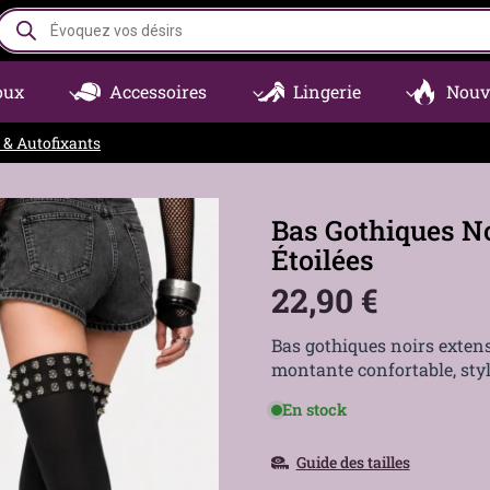
Recherche
de
produits
oux
Accessoires
Lingerie
Nouv
 & Autofixants
Bas Gothiques No
Étoilées
22,90
€
Bas gothiques noirs extens
montante confortable, style
En stock
Guide des tailles