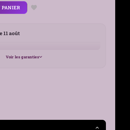
 PANIER
le 11 août
Voir les garanties
25 €
France
30 jours
›