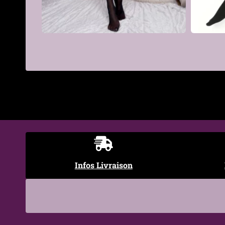
Hauteur
Montants / au-dessus du 
Maille
Opaque
Design
Bas noirs avec pointes mét
€
Détails
Pointes argentées avec moti
Coupe
Extensible et ajustée
Style
Gothique, Punk, Rock, Alte
Occasions
Concert, festival, soirée, t
Infos Livraison
Entretien
Lavage à la main à froid, 