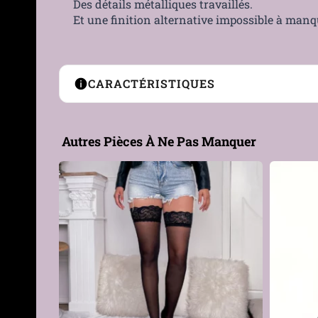
Des détails métalliques travaillés.
Et une finition alternative impossible à manq
CARACTÉRISTIQUES
Type de produit
Bas montants fantaisie
Autres Pièces À Ne Pas Manquer
Genre
Femme
Matière
Coton, Élasthanne, Polyest
Composition
80% polyester, 15% coton, 
textile
Couleur
Noir
Taille
Unique (36 à 42)