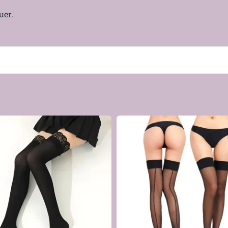
uer.
er
5% élasthanne