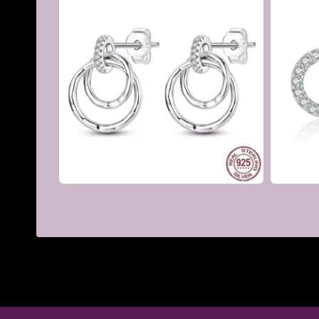
Couleur
Argent, Violet
Épaisseur Tige
0.8mm
Longueur Tige
10 mm
Diamètre
Zircon 6mm
Ornement
Genre
Femme
€