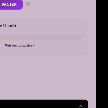
 PANIER
le 11 août
Voir les garanties
25 €
France
30 jours
›