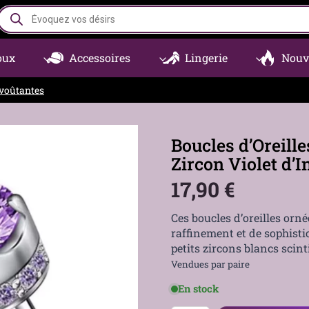
Recherche
de
produits
oux
Accessoires
Lingerie
Nouv
voûtantes
Boucles d’Oreill
Zircon Violet d’
17,90
€
Ces boucles d’oreilles orn
raffinement et de sophisti
petits zircons blancs scinti
Vendues par paire
En stock