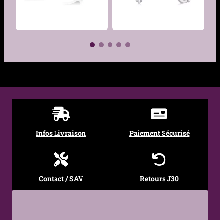
Finition
Poli
Hypoallergénique
Oui — acier chirurgical
316L, adapté aux peaux
sensibles
€
€
Système de
Charnière sécurisée
fermeture
(clicker)
Motif
Plume pendante
Infos Livraison
Paiement Sécurisé
Diamètre Interne
12mm
Épaisseur anneau
2,5 mm
Contact / SAV
Retours J30
Hauteur plume
23 mm
Largeur plume
6 mm