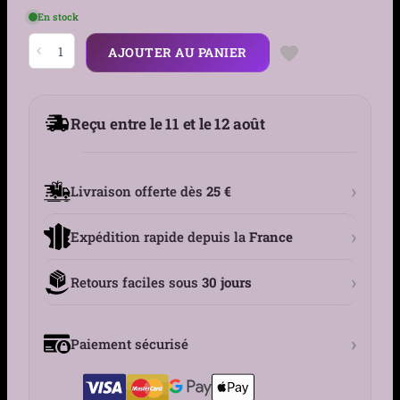
En stock
quantité
AJOUTER AU PANIER
de
Boucles
d’Oreilles
Créoles
Pendantes
Reçu entre le 11 et le 12 août
Plume
en
Acier
316L
›
Livraison offerte dès
25 €
›
Expédition rapide depuis la
France
›
Retours faciles sous
30 jours
›
Paiement sécurisé