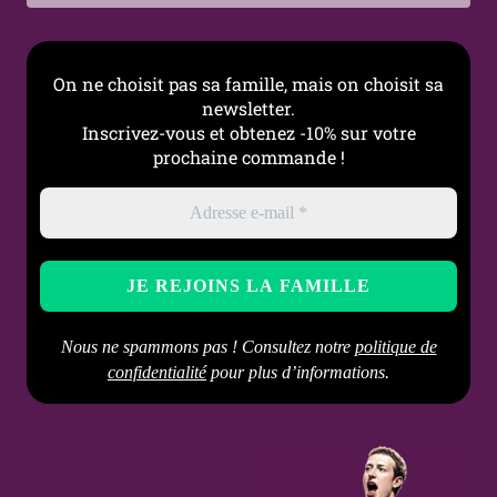
Style
Bohème, Symbolique,
Nature, Rock
On ne choisit pas sa famille, mais on choisit sa
Occasions
Quotidien, été, festival,
newsletter.
look bohème, style
Inscrivez-vous et obtenez -10% sur votre
alternatif
prochaine commande !
Particularité
Plume gravée détaillée,
effet de mouvement
naturel
Entretien
Nettoyer avec un chiffon
doux, éviter les produits
Nous ne spammons pas ! Consultez notre
politique de
abrasifs
confidentialité
pour plus d’informations.