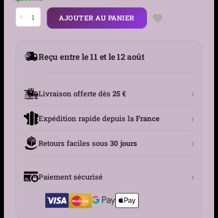
quantité
AJOUTER AU PANIER
de
Boucles
d'Oreilles
Patte
de
Reçu entre le 11 et le 12 août
Chien
Acier
316L
›
Livraison offerte dès
25 €
›
Expédition rapide depuis la
France
›
Retours faciles sous
30 jours
›
Paiement sécurisé