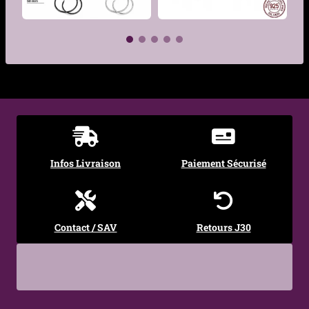
Matière
Acier 316L
Hypoallergénique
Oui – acier chirurgical
316L, adapté aux peaux
€
sensibles
€
Couleur
Acier
Finition
Effet vieilli / texturé –
reliefs accentués, rendu
Infos Livraison
Paiement Sécurisé
brut
Diamètre
16 mm
pendentif
Contact / SAV
Retours J30
Type de fixation
Crochets (ear hooks)
Style
Gothique, Ésotérique,
Spirituel, Symbolique