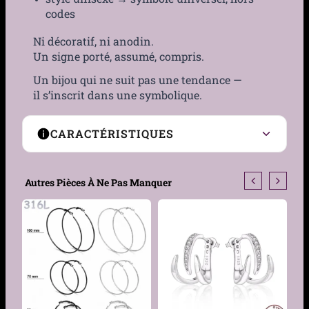
codes
Ni décoratif, ni anodin.
Un signe porté, assumé, compris.
Un bijou qui ne suit pas une tendance —
il s’inscrit dans une symbolique.
CARACTÉRISTIQUES
Type de boucles
Pendantes
Autres Pièces À Ne Pas Manquer
Genre
Femme, Homme
Motif
Pentacle cerclé
Symbolique
Protection, équilibre des
éléments, spiritualité