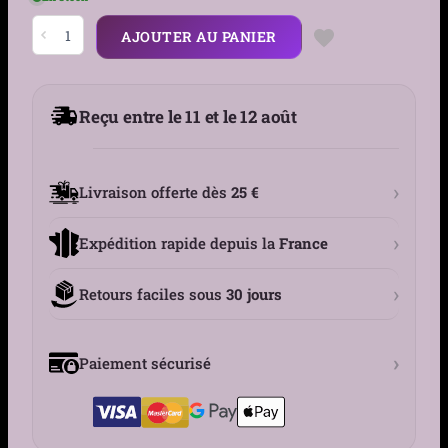
quantité
AJOUTER AU PANIER
de
Boucles
d'oreilles
Pentacle
en
Reçu entre le 11 et le 12 août
Acier
316L
Vieilli
›
Livraison offerte dès
25 €
›
Expédition rapide depuis la
France
›
Retours faciles sous
30 jours
›
Paiement sécurisé