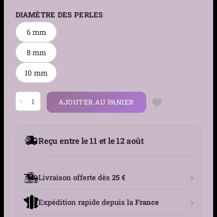
DIAMÈTRE DES PERLES
6 mm
8 mm
10 mm
quantité
AJOUTER AU PANIER
de
Boucles
d’Oreilles
Perles
Blanches
Reçu entre le 11 et le 12 août
Nacrées
6
8
10
mm
›
Livraison offerte dès
25 €
›
Expédition rapide depuis la
France