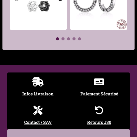
Matière
Acier 316L, Perle
synthétique
Couleur
Blanc
Diamètre des
6 mm, 8 mm, 10 mm
perles
€
Tige
Acier inoxydable 316L
€
Fermoir
Papillon
Style
Chic, Romantique,
Infos Livraison
Paiement Sécurisé
Gothique élégant,
Classique revisité
Symbolique
Pureté, Élégance,
Contact / SAV
Retours J30
Féminité, Mystère