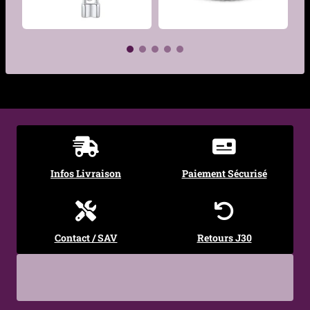
Finition
Polie
Taille
19 cm + 5 cm extension
Largeur des
5 mm
€
maillons
€
Fermoir
Mousqueton
Style
Masculin, Moderne,
Infos Livraison
Paiement Sécurisé
Élégant, Intemporel
Occasions
Quotidien, Bureau, Soirée,
Cadeau
Contact / SAV
Retours J30
Entretien
Nettoyage facile avec
chiffon doux, matériau
résistant à l’oxydation