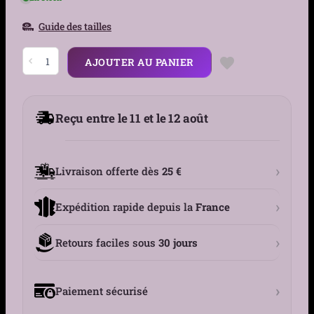
Guide des tailles
quantité
AJOUTER AU PANIER
de
Bracelet
Homme
Cordage
d’Acier
Reçu entre le 11 et le 12 août
Finement
Perlé
›
Livraison offerte dès
25 €
›
Expédition rapide depuis la
France
›
Retours faciles sous
30 jours
›
Paiement sécurisé