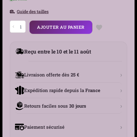
Guide des tailles
quantité
AJOUTER AU PANIER
de
Bracelet
Onyx
Mat
&
Reçu entre le 10 et le 11 août
Œil
de
Tigre
6mm
-
›
Livraison offerte dès
25 €
Cordon
Réglable
›
Expédition rapide depuis la
France
›
Retours faciles sous
30 jours
›
Paiement sécurisé