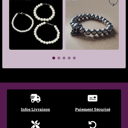
Pierres
Œil de tigre (6 mm), Onyx
mat (6 mm)
Spacers
Métalliques (acier
inoxydable / hématite
taillée)
Montage
Cordon tressé coulissant
(réglable)
Taille
Ajustable de 17 à 29 cm
€
€
Fermoir
Cordon coulissant
Poids
10,5 g
Style
Sombre, minéral, élégant,
Infos Livraison
Paiement Sécurisé
alternatif
Occasions
Quotidien, Cadeau,