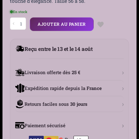
touche d’élégance. Taille 56 à 58.
En stock
quantité
AJOUTER AU PANIER
de
Chapeau
Trilby
en
Cuir
Reçu entre le 13 et le 14 août
Pu
Noir
Homme
&
Femme
›
Livraison offerte dès
25 €
›
Expédition rapide depuis la
France
›
Retours faciles sous
30 jours
›
Paiement sécurisé