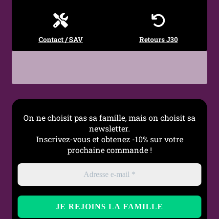
Maille
Large
Coutures
Plates et invisibles
Contact / SAV
Retours J30
Renforts
Zones renforcées au
niveau des orteils (anti-
filage)
Motif
Roses noires en
arabesques
On ne choisit pas sa famille, mais on choisit sa
newsletter.
Entretien
Lavage à la main
Inscrivez-vous et obtenez -10% sur votre
recommandé
prochaine commande !
Genre
Femme