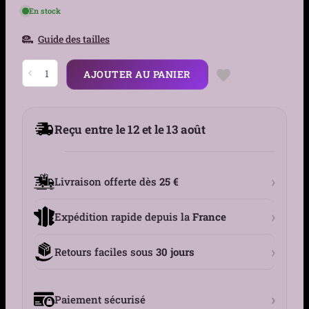
En stock
Guide des tailles
quantité
AJOUTER AU PANIER
de
Collants
Résille
à
Motif
Reçu entre le 12 et le 13 août
de
Roses
Noires
-
Taille
›
Livraison offerte dès
25 €
Haute
›
Expédition rapide depuis la
France
›
Retours faciles sous
30 jours
›
Paiement sécurisé