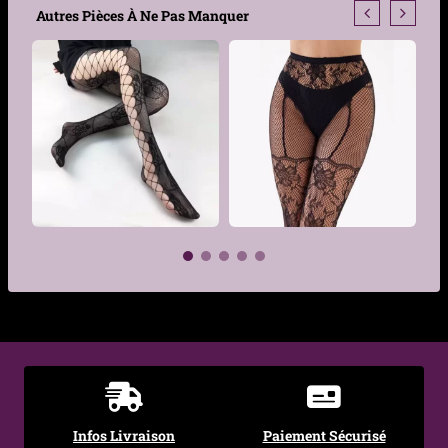
Matière
Élasthanne, Nylon
Autres Pièces À Ne Pas Manquer
Composition
12% élasthanne / 88%
textile
nylon
Couleur
Noir
Taille
Unique (36 à 42)
Taille du collant
Haute (effet gainant, bon
maintien)
Finition ceinture
Bande élastique souple,
€
non comprimante
€
Tour de hanches
75 à 100 cm
conseillé
Taille conseillée
1m55 à 1m73
Infos Livraison
Paiement Sécurisé