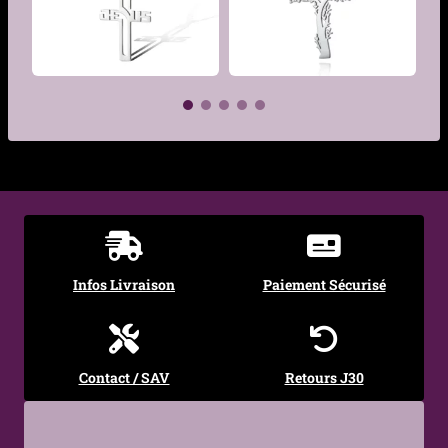
Longueur de la
60 cm
chaîne
Type de chaîne
Chaîne forçat
€
Largeur des
2 mm
€
maillons
Genre
Femme
Infos Livraison
Paiement Sécurisé
Contact / SAV
Retours J30