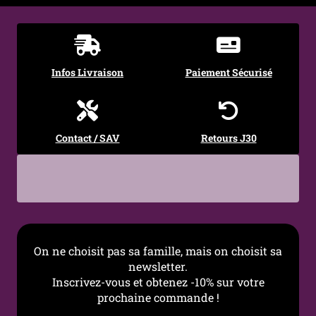
Système
Charnière avec fermeture
d’ouverture
aimantée
Infos Livraison
Paiement Sécurisé
Longueur de la
60 cm
chaîne
Largeur des
3 mm
Contact / SAV
Retours J30
maillons
Poids total
34,1 grammes
Résistance à l’eau
Oui
Style
Gothique, Rock, Alternatif,
On ne choisit pas sa famille, mais on choisit sa
Punk, Médiéval
newsletter.
Inscrivez-vous et obtenez -10% sur votre
Occasions
Quotidien, concert,
prochaine commande !
festival, soirée, tenue