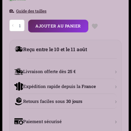
Guide des tailles
quantité
AJOUTER AU PANIER
de
Collier
Pendentif
Croix
Gothique
Reçu entre le 10 et le 11 août
Ouvrable
Acier
Inox
›
Livraison offerte dès
25 €
›
Expédition rapide depuis la
France
›
Retours faciles sous
30 jours
›
Paiement sécurisé