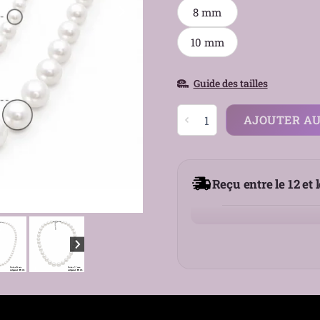
8 mm
10 mm
Guide des tailles
quantité
AJOUTER AU
de
Collier
Perles
Blanches
Reçu entre le 12 et 
Nacrées
6
8
10
mm
Acier
316L