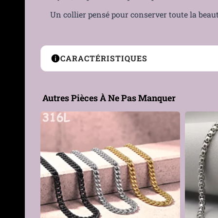
Un collier pensé pour conserver toute la beau
CARACTÉRISTIQUES
Type de produit
Collier de perles
Autres Pièces À Ne Pas Manquer
Motif
Perles nacrées
Genre
Femme, Homme
Matière
Acier 316L, Perle synthéti
Couleur
Blanc
Diamètre des
6 mm, 8 mm, 10 mm
perles