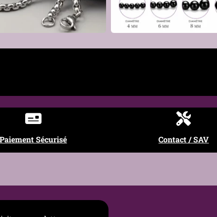
€
€
 Élégant, Classique revisité
 Dualité
Paiement Sécurisé
Contact / SAV
ux, éviter les produits abrasifs