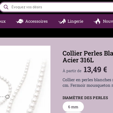
Recherche
de
produits
oux
Accessoires
Lingerie
Nouv
Collier Perles B
Acier 316L
13,49
€
À partir de
Collier en perles blanches 
cm. Fermoir mousqueton rés
DIAMÈTRE DES PERLES
6 mm