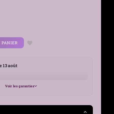
 PANIER
le 13 août
Voir les garanties
25 €
France