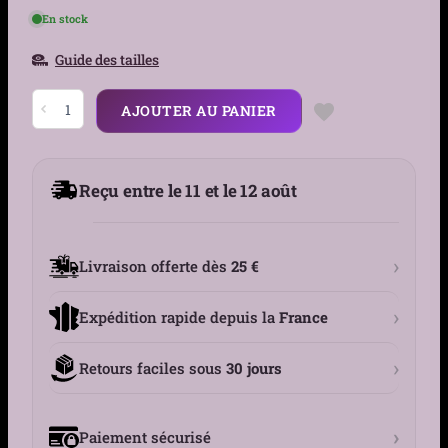
En stock
Guide des tailles
quantité
AJOUTER AU PANIER
de
Collier
Poing
Américain
Acier
Reçu entre le 11 et le 12 août
316L
Style
Punk
›
Livraison offerte dès
25 €
›
Expédition rapide depuis la
France
›
Retours faciles sous
30 jours
›
Paiement sécurisé