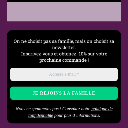
Fermeture
Mousqueton
Style
Punk, Gothique, Rock,
Industriel
Occasions
Concert, Festival, Soirée,
On ne choisit pas sa famille, mais on choisit sa
Look alternatif
newsletter.
Inscrivez-vous et obtenez -10% sur votre
Entretien
Nettoyer avec un chiffon
prochaine commande !
doux, éviter les produits
chimiques agressifs
Nous ne spammons pas ! Consultez notre
politique de
confidentialité
pour plus d’informations.