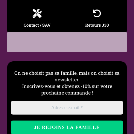
Type de serti
Pavage
Épaisseur anneau
2 mm
Contact / SAV
Retours J30
Diamètre Interne
9mm
Diamètre total
13 mm
Fermoir
Charnière (clicker)
Style
Graphique, Moderne,
On ne choisit pas sa famille, mais on choisit sa
Urbain, Minimaliste
newsletter.
contrasté
Inscrivez-vous et obtenez -10% sur votre
prochaine commande !
Occasions
Quotidien, Bureau, Sortie,
Look moderne, Cadeau
Entretien
Nettoyer avec un chiffon
doux, éviter les produits
abrasifs et le contact