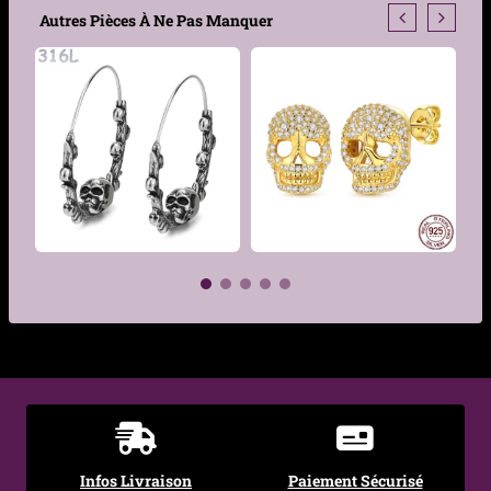
Type de boucles
Créoles
Autres Pièces À Ne Pas Manquer
Genre
Femme
Motif
Cylindre pavé de zircons
noirs
Dimensions motif
Cylindre : 4 mm de
diamètre
Matière
Argent 925
Hypoallergénique
Oui – argent 925 adapté
aux peaux sensibles
€
€
Couleur
Argent
Sertissage
Zircon cubique noir
Infos Livraison
Paiement Sécurisé