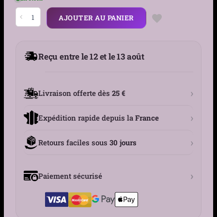
quantité
AJOUTER AU PANIER
de
Créoles
Argent
925
Cylindre
Reçu entre le 12 et le 13 août
Pavé
Zircons
Noirs
›
Livraison offerte dès
25 €
›
Expédition rapide depuis la
France
›
Retours faciles sous
30 jours
›
Paiement sécurisé