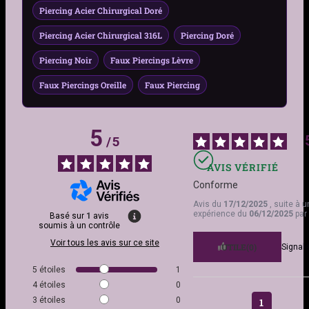
Genre
Femme, Homme
Piercing Acier Chirurgical Doré
Zones de port
Cartilage (notamment
Piercing Acier Chirurgical 316L
Piercing Doré
Hélix), Lèvre
Piercing Noir
Faux Piercings Lèvre
Motif
Double anneau
Faux Piercings Oreille
Faux Piercing
Matière
Acier 316L
5
/
5
Couleur
Acier, Noir, Doré, Bleu
Foncé, Multicolore
AVIS VÉRIFIÉ
Conforme
Traitement
PVD (Noir / Doré) –
Avis du
17/12/2025
, suite à 
résistance accrue aux
expérience du
06/12/2025
par
Basé sur
1
avis
rayures et à l’oxydation
soumis à un contrôle
Voir tous les avis sur ce site
UTILE
(0)
Signale
Finition
Polie brillante
5
étoiles
1
4
étoiles
0
Hypoallergénique
oui
3
étoiles
0
1