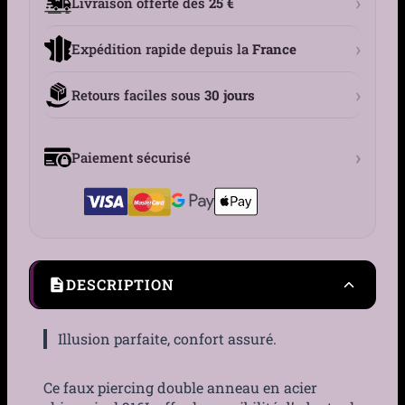
›
Livraison offerte dès
25 €
›
Expédition rapide depuis la
France
›
Retours faciles sous
30 jours
›
Paiement sécurisé
DESCRIPTION
Illusion parfaite, confort assuré.
Ce faux piercing double anneau en acier