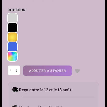
COULEUR
quantité
AJOUTER AU PANIER
de
Faux
Piercing
Lèvre
Cartilage
Reçu entre le 12 et le 13 août
Double
Anneau
en
Acier