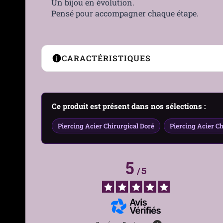
Un bijou en évolution.
Pensé pour accompagner chaque étape.
CARACTÉRISTIQUES
Type
Écarteur d’oreille 2-en-1 (
Ce produit est présent dans nos sélections :
Utilisation
Stretching progressif du l
Piercing Acier Chirurgical Doré
Piercing Acier Ch
Genre
Femme, Homme
Matière
Acier 316L
5
/
5
Hypoallergénique
Oui — acier chirurgical 31
Couleur
Acier, Noir, Doré