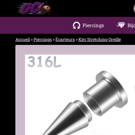
Aller
au
contenu
Piercings
Bij
Accueil
»
Piercings
»
Écarteurs
»
Kits Stretching Oreille