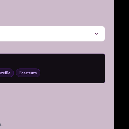
reille
Écarteurs
L.