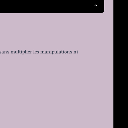
France
30 jours
›
sans multiplier les manipulations ni