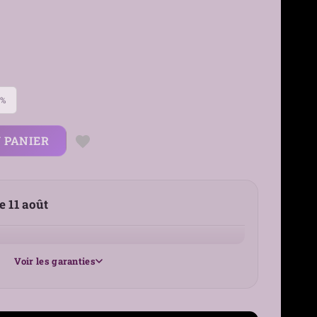
0%
 PANIER
le 11 août
Voir les garanties
25 €