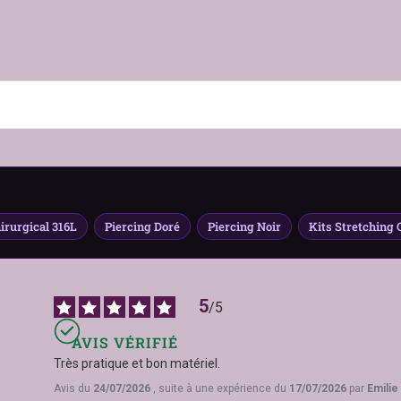
Taper + Tunnel)
obe
irurgical 316L
Piercing Doré
Piercing Noir
Kits Stretching O
5
/
5
6L adapté aux peaux sensibles
AVIS VÉRIFIÉ
Très pratique et bon matériel.
Avis du
24/07/2026
, suite à une expérience du
17/07/2026
par
Emilie 