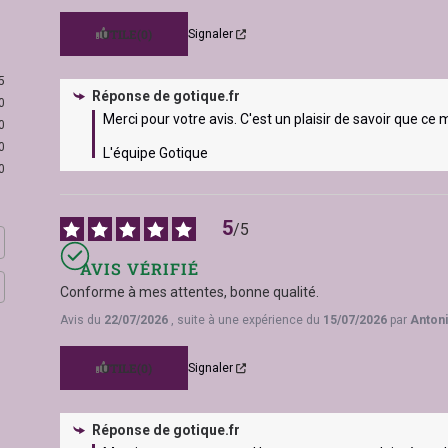
ns noir et doré)
UTILE
(0)
Signaler
t : taper + tunnel)
5
Réponse de
gotique.fr
0
mm, 7mm, 8mm, 9mm, 10mm
Merci pour votre avis. C'est un plaisir de savoir que ce
0
0
L'équipe Gotique
0
n + port
5
/
5
AVIS VÉRIFIÉ
Conforme à mes attentes, bonne qualité.
lution saline, bien sécher
Avis du
22/07/2026
, suite à une expérience du
15/07/2026
par
Antoni
UTILE
(0)
Signaler
Réponse de
gotique.fr