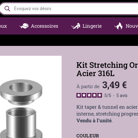
Recherche
de
produits
oux
Accessoires
Lingerie
Nouv
Kit Stretching Or
Acier 316L
3,49
€
À partir de
5
/
5
-
5
avis
Kit taper & tunnel en acier
interne, stretching progres
Vendu à l’unité
.
COULEUR