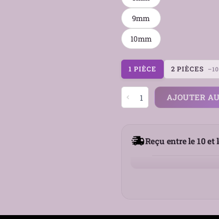
9mm
10mm
1 PIÈCE
2 PIÈCES
–1
quantité
AJOUTER AU
de
Kit
Stretching
Oreille
Reçu entre le 10 et 
2-
en-
1
Taper
&
Tunnel
-