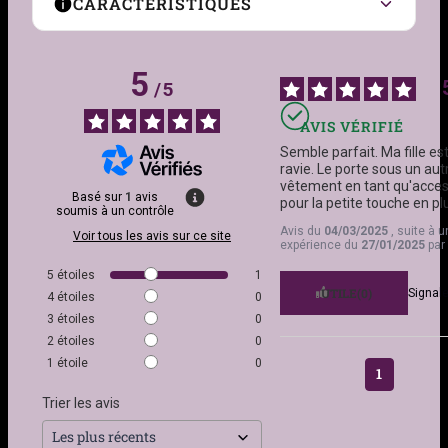
CARACTÉRISTIQUES
Couleur
Noir et Blanc, Noir et
5
Marron, Noir et Violet
/
5
AVIS VÉRIFIÉ
Matière
Acrylique, Coton
Semble parfait. Ma fille est
ravie. Le porte sous un autr
Taille
Unique pour Adultes
vêtement en tant qu'access
Basé sur
1
avis
pour la petite touche en pl
soumis à un contrôle
Genre
Femme
Avis du
04/03/2025
, suite à 
Voir tous les avis sur ce site
expérience du
27/01/2025
par
5
étoiles
1
UTILE
(0)
Signale
4
étoiles
0
3
étoiles
0
2
étoiles
0
1
étoile
0
1
Trier les avis