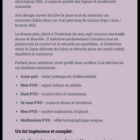
chirurgical 316L, il associe pureté des lignes et modernité
assumée.
Son design ouvert facilite la pose tout en assurant un
maintien fiable dans un vrai piercing de narine (tige 1 mm /
format 18G).
Le disque plat, placé à l’intérieur du nez, agit comme une butée
douce et discrète : il stabilise parfaitement l’anneau tout en
préservant le confort et la sécurité au quotidien. À l’extérieur,
seule la ligne délicate du bijou se dévoile, pour un rendu subtil,
équilibré et lumineux.
Parfait pour sublimer votre profil sans artifice, il se décline en
six finitions éclatantes :
Acier poli
– éclat intemporel, indémodable.
Noir PVD
– esprit urbain et rebelle.
Doré PVD
– touche chic et lumineuse.
Or rose PVD
– nuance douce et moderne.
Bleu PVD
– accent audacieux, original.
Multicolore PVD
– effet holographique unique.
Un lot ingénieux et complet :