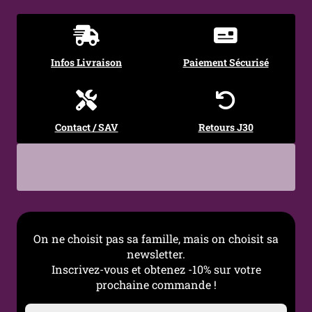
Style
Minimaliste ; Graphique ;
Contemporain
Occasions
Quotidien ; Mode urbaine ;
Infos Livraison
Paiement Sécurisé
Look affirmé
Entretien
Nettoyer régulièrement
avec un chiffon doux et
Contact / SAV
Retours J30
sec
On ne choisit pas sa famille, mais on choisit sa
newsletter.
Inscrivez-vous et obtenez -10% sur votre
prochaine commande !