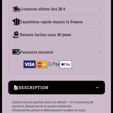
-
Lot
›
Livraison offerte dès
25 €
3
Tailles
›
Expédition rapide depuis la
France
›
Retours faciles sous
30 jours
›
Paiement sécurisé
DESCRIPTION
L’allure se joue parfois dans les détails — et ce piercing de
narine à disque en est la preuve éclatante.
Minimaliste, précis et délicatement sculpté en acier