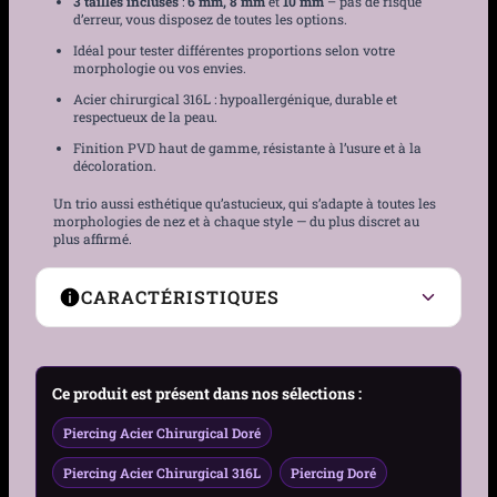
3 tailles incluses
:
6 mm, 8 mm
et
10 mm
– pas de risque
d’erreur, vous disposez de toutes les options.
Idéal pour tester différentes proportions selon votre
morphologie ou vos envies.
Acier chirurgical 316L : hypoallergénique, durable et
respectueux de la peau.
Finition PVD haut de gamme, résistante à l’usure et à la
décoloration.
Un trio aussi esthétique qu’astucieux, qui s’adapte à toutes les
morphologies de nez et à chaque style — du plus discret au
plus affirmé.
CARACTÉRISTIQUES
Type de Piercing
Nose ring
Ce produit est présent dans nos sélections :
Zone de port
Narine (nez)
Piercing Acier Chirurgical Doré
Genre
Femme, Homme
Piercing Acier Chirurgical 316L
Piercing Doré