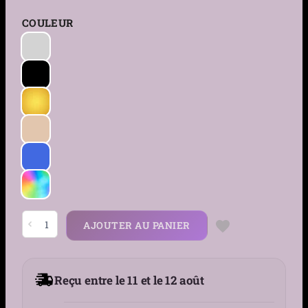
COULEUR
quantité
AJOUTER AU PANIER
de
Piercing
Narine
Anneau
à
Reçu entre le 11 et le 12 août
Disque
Acier
316L