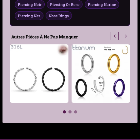
Piercing Noir
Piercing Or Rose
Piercing Narine
Matière
Acier 316L
Piercing Nez
Nose Rings
Couleur
Acier, Noir, Doré, Or Rose,
Bleu Foncé, Multicolore
Autres Pièces À Ne Pas Manquer
Traitement de
PVD (pour les versions
surface
colorées)
Hypoallergénique
Oui
Épaisseur Tige
1.0mm
Diamètre Interne
6mm, 8mm, 10mm
Diamètre disque
2,5 mm
plat
Vendu par
Lot de 3 tailles assorties
€
€