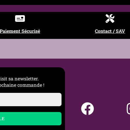
Première pose
ine ou savon doux, éviter les produits agressifs et bien sécher a
Paiement Sécurisé
Contact / SAV
isit sa newsletter.
prochaine commande !