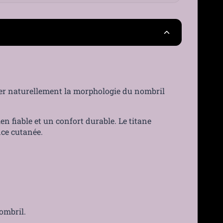
25 €
France
30 jours
›
ser naturellement la morphologie du nombril
 fiable et un confort durable. Le titane
nce cutanée.
ombril.