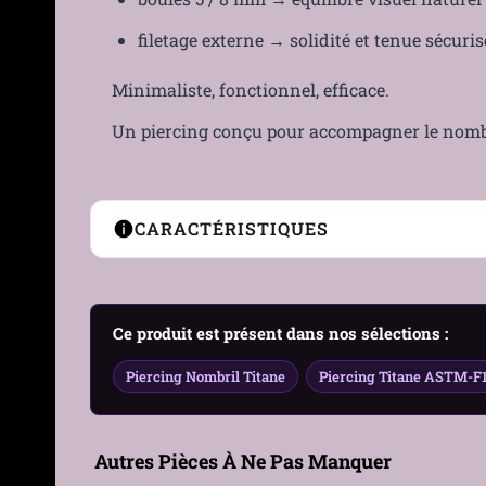
filetage externe → solidité et tenue sécuris
Minimaliste, fonctionnel, efficace.
Un piercing conçu pour accompagner le nombril
CARACTÉRISTIQUES
Type de Piercing
Barre courbée (banane)
Ce produit est présent dans nos sélections :
Genre
Femme, Homme
Piercing Nombril Titane
Piercing Titane ASTM-F
Matière
Titane ASTM-F136
Hypoallergénique
Oui – titane implantable 
Autres Pièces À Ne Pas Manquer