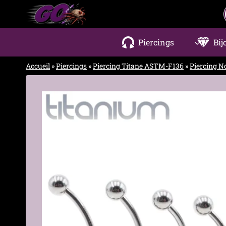
Aller
au
contenu
Piercings
Bij
Accueil
»
Piercings
»
Piercing Titane ASTM-F136
»
Piercing N