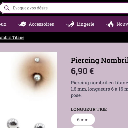
Recherche
de
produits
oux
Accessoires
Lingerie
Nouv
ombril Titane
Piercing Nombri
6,90
€
Piercing nombril en titan
1,6 mm, longueurs 6 à 16 
pose.
LONGUEUR TIGE
6 mm