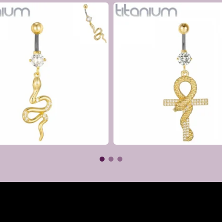
 16 mm adaptées en cas de gonflement
m, 14 mm, 16 mm
€
€
scret