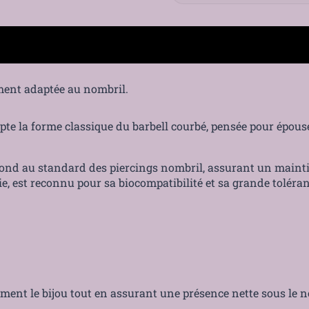
Boules
tement adaptée au nombril.
te la forme classique du barbell courbé, pensée pour épou
Paiement sécurisé
nd au standard des piercings nombril, assurant un maintien
, est reconnu pour sa biocompatibilité et sa grande toléra
ement le bijou tout en assurant une présence nette sous le n