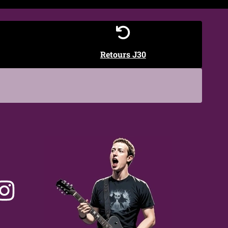
près nettoyage
Retours J30