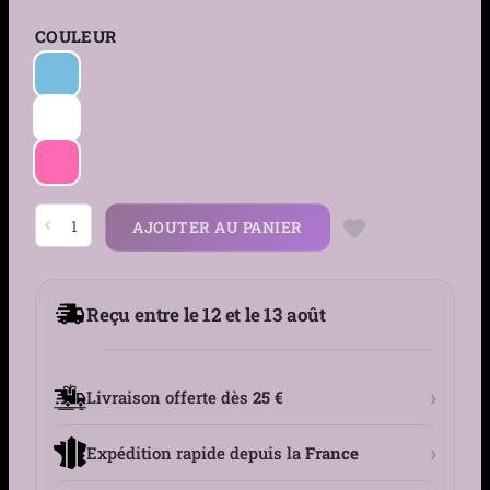
COULEUR
quantité
AJOUTER AU PANIER
de
Piercing
Nombril
Grossesse
Pieds
Reçu entre le 12 et le 13 août
de
Bébé
&
Zircon
Lumineux
›
Livraison offerte dès
25 €
›
Expédition rapide depuis la
France