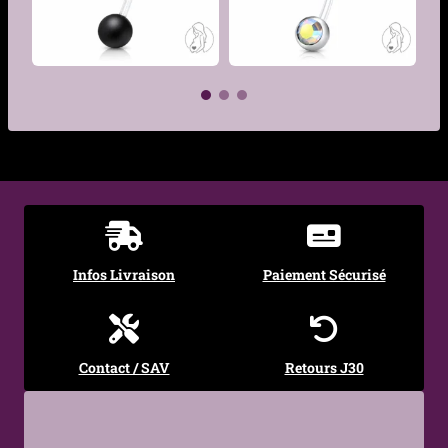
Dimensions des
Boule supérieure : 5 mm
éléments
Zircon inférieur : 8 mm
Pendentif pieds de bébé :
15 x 15 mm
Matière du
Acier chirurgical 316L
pendentif
€
€
Sertissage
Zircon cubique
Couleur
Bleu, Blanc, Rose
Infos Livraison
Paiement Sécurisé
Fermoir
Boule vissée
Motif
Pieds de bébé
Contact / SAV
Retours J30
Style
Tendre, Symbolique,
Féminin, Maternité