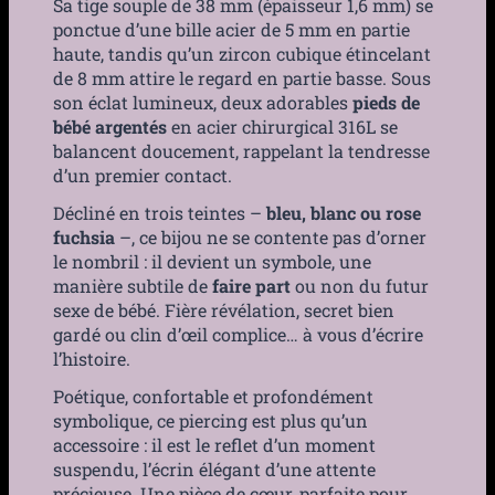
Sa tige souple de 38 mm (épaisseur 1,6 mm) se
ponctue d’une bille acier de 5 mm en partie
haute, tandis qu’un zircon cubique étincelant
de 8 mm attire le regard en partie basse. Sous
son éclat lumineux, deux adorables
pieds de
bébé argentés
en acier chirurgical 316L se
balancent doucement, rappelant la tendresse
d’un premier contact.
Décliné en trois teintes –
bleu, blanc ou rose
fuchsia
–, ce bijou ne se contente pas d’orner
le nombril : il devient un symbole, une
manière subtile de
faire part
ou non du futur
sexe de bébé. Fière révélation, secret bien
gardé ou clin d’œil complice… à vous d’écrire
l’histoire.
Poétique, confortable et profondément
symbolique, ce piercing est plus qu’un
accessoire : il est le reflet d’un moment
suspendu, l’écrin élégant d’une attente
précieuse. Une pièce de cœur, parfaite pour