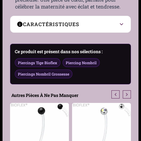
célébrer la maternité avec éclat et tendresse.
CARACTÉRISTIQUES
Type de bijou
Piercing nombril de
grossesse
Ce produit est présent dans nos sélections :
Piercings Tige Bioflex
Piercing Nombril
Genre
Femme
Piercings Nombril Grossesse
Matière de la tige
Bioflex (flexible et
hypoallergénique)
Autres Pièces À Ne Pas Manquer
Épaisseur Tige
1.6mm
Longueur Tige
38 mm
Type de filetage
Filetage externe 1,2 mm