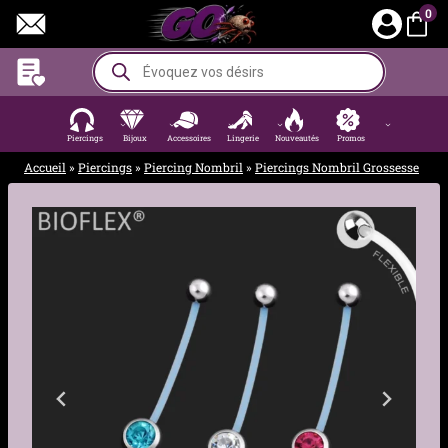
Aller
0
au
contenu
Recherche
de
produits
Piercings
Bijoux
Accessoires
Lingerie
Nouveautés
Promos
Accueil
»
Piercings
»
Piercing Nombril
»
Piercings Nombril Grossesse