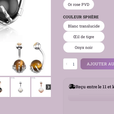
Or rose PVD
COULEUR SPHÈRE
Blanc translucide
Œil de tigre
Onyx noir
quantité
AJOUTER AU
de
Piercing
Nombril
Sphère
Reçu entre le 11 et 
Sertie
d’une
Main
Squelettique