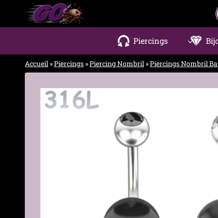
Aller
au
contenu
Piercings
Bij
Accueil
»
Piercings
»
Piercing Nombril
»
Piercings Nombril B