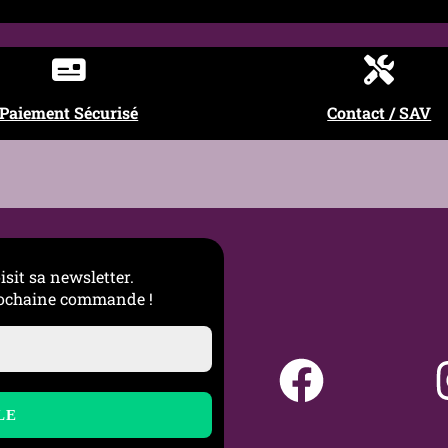
de et savon pH neutre, bien sécher après usage
Paiement Sécurisé
Contact / SAV
isit sa newsletter.
prochaine commande !