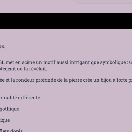
ux.
Paiement sécurisé
16L met en scène un motif aussi intrigant que symbolique :
otégeait ou la révélait.
ée et la rondeur profonde de la pierre crée un bijou à forte 
.
nnalité différente :
 gothique
tique
lets dorés