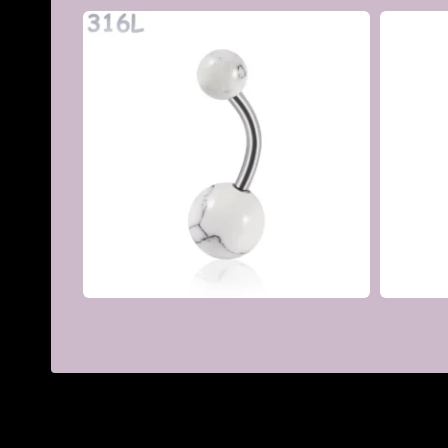
Placage / finition
Acier poli, Or rose PVD
Couleur sphère
Blanc translucide, Œil de 
Hypoallergénique
Oui — sans nickel, adapté
Épaisseur Tige
1.6mm
Longueur Tige
10 mm
Type de filetage
Filetage externe 1,2 mm
Sertissage
Zircon cubique noir
Motif
Sphère noire sertie par un
€
Style
Gothique, Dark, Alternatif
Occasions
Port quotidien, festival, lo