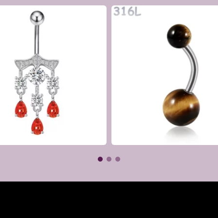
tigre, Onyx noir
 aux peaux sensibles
e main squelettique
€
€
, Symbolique
ok gothique, style alternatif affirmé