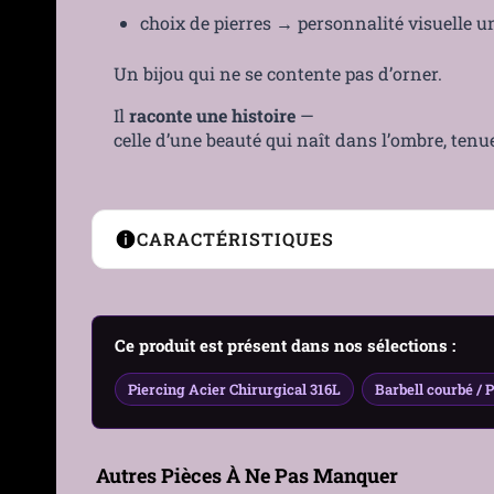
choix de pierres → personnalité visuelle u
Un bijou qui ne se contente pas d’orner.
Il
raconte une histoire
—
celle d’une beauté qui naît dans l’ombre, tenu
CARACTÉRISTIQUES
Type de Piercing
Barre courbée (banane)
Ce produit est présent dans nos sélections :
Emplacement
Nombril
Piercing Acier Chirurgical 316L
Barbell courbé / 
Genre
Femme, Homme
Matière
Acier 316L
Autres Pièces À Ne Pas Manquer