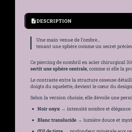
DESCRIPTION
Une main venue de l’ombre…
tenant une sphère comme un secret précie
Ce piercing de nombril en acier chirurgical 3
sertit une sphère centrale
, comme si elle la pr
Le contraste entre la structure osseuse détaill
doigts du squelette, devient le cœur du design
Selon la version choisie, elle dévoile une perso
Noir onyx
→ intensité sombre et élégance
Blanc translucide
→ lumière douce et mys
Œil de tigre
→ profondeur minérale aux ref