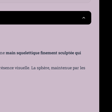
25 €
France
30 jours
›
 une
main squelettique finement sculptée qui
présence visuelle. La sphère, maintenue par les