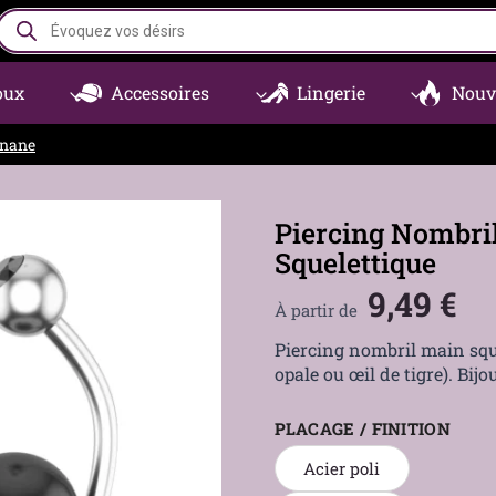
Recherche
de
produits
oux
Accessoires
Lingerie
Nouv
anane
Piercing Nombril
Squelettique
9,49
€
À partir de
Piercing nombril main sque
opale ou œil de tigre). Bijo
PLACAGE / FINITION
Acier poli