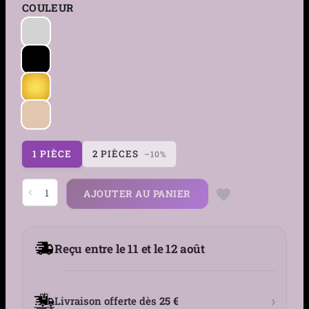
COULEUR
1 PIÈCE
2 PIÈCES
–10%
quantité
AJOUTER AU PANIER
de
Piercing
Téton
Barbell
Pointes
Reçu entre le 11 et le 12 août
&
Double
Chaîne
Pendante
›
Livraison offerte dès
25 €