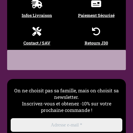
Hauteur totale
25 mm
Infos Livraison
Paiement Sécurisé
Poids
1,3 grammes
Style
Punk, Gothique,
Minimaliste, Alternatif
Contact / SAV
Retours J30
Occasions
Quotidien, soirée, look
affirmé
Particularité
Double chaîne mobile,
effet pendulaire
On ne choisit pas sa famille, mais on choisit sa
Entretien
Eau tiède + savon doux
newsletter.
pH neutre, bien sécher
Inscrivez-vous et obtenez -10% sur votre
prochaine commande !