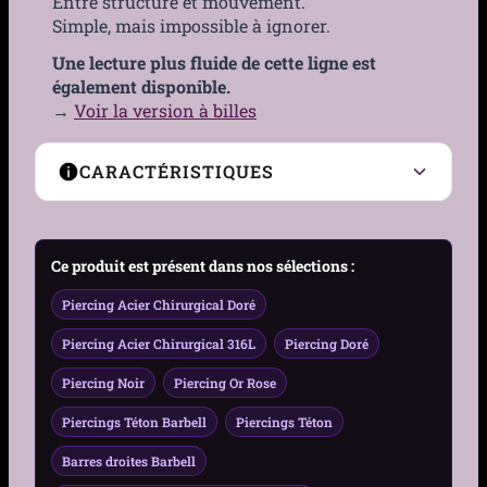
Entre structure et mouvement.
Simple, mais impossible à ignorer.
Une lecture plus fluide de cette ligne est
également disponible.
→
Voir la version à billes
CARACTÉRISTIQUES
Type de Piercing
Barre droite (barbell)
Ce produit est présent dans nos sélections :
Zone compatible
Téton
Piercing Acier Chirurgical Doré
Genre
Femme, Homme
Piercing Acier Chirurgical 316L
Piercing Doré
Piercing Noir
Piercing Or Rose
Matière
Acier 316L
Piercings Téton Barbell
Piercings Téton
Couleur
Acier, Noir, Doré, Or Rose
Barres droites Barbell