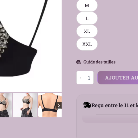
M
L
XL
XXL
Guide des tailles
quantité
AJOUTER AU
de
Soutien-
Gorge
Push-
Reçu entre le 11 et 
Up
Bonnets
Cloutés
avec
Armatures