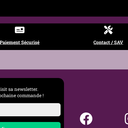
Paiement Sécurisé
Contact / SAV
lamour noir • Sensuel
isit sa newsletter.
prochaine commande !
nocturne • Alternative fashion • Tenues audacieuses
dé • Pas de sèche-linge • Éviter les frottements prolongés