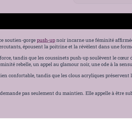
 ce soutien-gorge
push-up
noir incarne une féminité affirmée
rcutants, épousent la poitrine et la révèlent dans une form
Paiement sécurisé
orce, tandis que les coussinets push-up soulèvent le cœur d
féminité rebelle, un appel au glamour noir, une ode à la sens
n confortable, tandis que les clous acryliques préservent la
demande pas seulement du maintien. Elle appelle à être subl