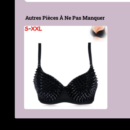
Type de produit
Soutien-gorge push-up av
Autres Pièces À Ne Pas Manquer
Genre
Femme
Matière
Élasthanne, Polyester
Composition
10% élasthanne / 90% poly
textile
Couleur
Noir
Motif / Ornement
Clous décoratifs en acryli
Armatures
Oui
Push-Up
Oui, avec coussinets intég
€
Maintien
Ferme (armatures + bonnet