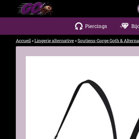
Aller
au
contenu
Piercings
Bij
Accueil
»
Lingerie alternative
»
Soutiens-Gorge Goth & Alterna