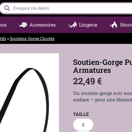
Recherche
de
produits
oux
Accessoires
Lingerie
Nouv
tifs
»
Soutiens-Gorge Cloutés
Soutien-Gorge P
Armatures
22,49
€
Un soutien-gorge noir aux 
audace — pour une féminit
TAILLE
S