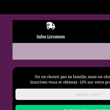
Fermeture
Agrafes au dos
Bretelles
Ajustables
Forme des
Bonnets moulés push-up
Infos Livraison
bonnets
Niveau d’opacité
Opaque
Taille
S, M, L, XL, XXL
Style
Punk rock • Audacieux • G
On ne choisit pas sa famille, mais on cho
Inscrivez-vous et obtenez -10% sur votre 
Occasions
Soirée • Concert • Sortie 
Entretien
Lavage à la main recomman