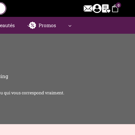
0
eautés
Promos
cing
ijou qui vous correspond vraiment.