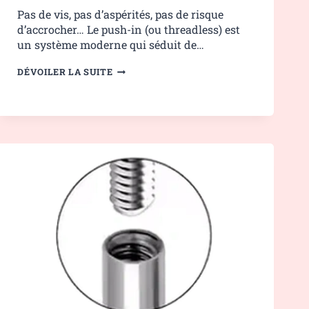
Pas de vis, pas d’aspérités, pas de risque
d’accrocher… Le push-in (ou threadless) est
un système moderne qui séduit de…
PIERCING
DÉVOILER LA SUITE
PUSH-
IN
:
SIMPLE,
MODERNE
ET
CONFORTABLE