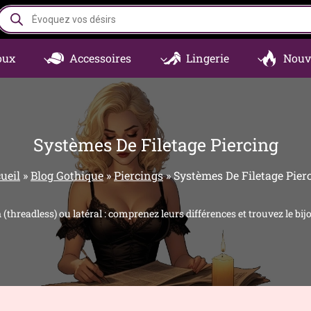
Recherche
de
produits
oux
Accessoires
Lingerie
Nouv
Systèmes De Filetage Piercing
ueil
»
Blog Gothique
»
Piercings
»
Systèmes De Filetage Pier
n (threadless) ou latéral : comprenez leurs différences et trouvez le b