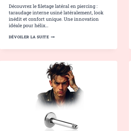
Découvrez le filetage latéral en piercing :
taraudage interne usiné latéralement, look
inédit et confort unique. Une innovation
idéale pour hélix…
FILETAGE
DÉVOILER LA SUITE
LATÉRAL
PIERCING
–
INNOVATION
&
PRÉCISION
TECHNIQUE