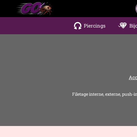
Aller
au
contenu
Piercings
Bij
Acc
Filetage interne, externe, push-i