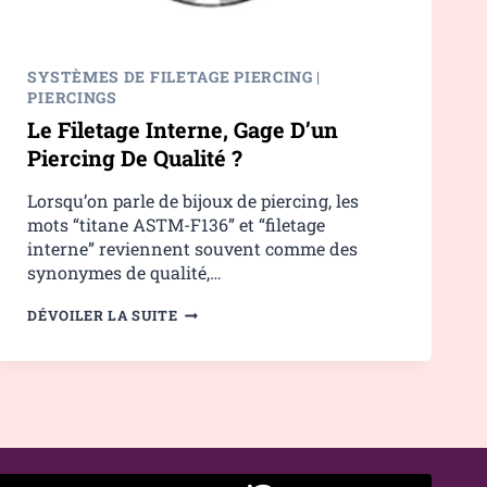
SYSTÈMES DE FILETAGE PIERCING
|
PIERCINGS
Le Filetage Interne, Gage D’un
Piercing De Qualité ?
Lorsqu’on parle de bijoux de piercing, les
mots “titane ASTM-F136” et “filetage
interne” reviennent souvent comme des
synonymes de qualité,…
LE
DÉVOILER LA SUITE
FILETAGE
INTERNE,
GAGE
D’UN
PIERCING
DE
QUALITÉ ?