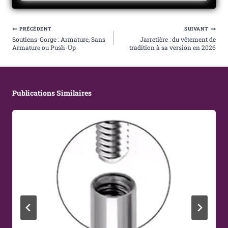
Navigation
PRÉCÉDENT
SUIVANT
De
Soutiens-Gorge : Armature, Sans
Jarretière : du vêtement de
L’article
Armature ou Push-Up
tradition à sa version en 2026
Publications Similaires