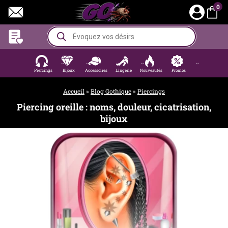
Aller
0
au
contenu
Recherche
de
produits
Piercings
Bijoux
Accessoires
Lingerie
Nouveautés
Promos
Accueil
»
Blog Gothique
»
Piercings
Piercing oreille : noms, douleur, cicatrisation,
bijoux