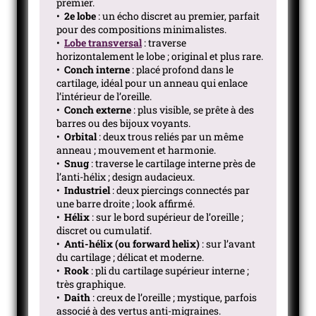
premier.
•
2e lobe
: un écho discret au premier, parfait
pour des compositions minimalistes.
•
Lobe transversal
: traverse
horizontalement le lobe ; original et plus rare.
•
Conch interne
: placé profond dans le
cartilage, idéal pour un anneau qui enlace
l’intérieur de l’oreille.
•
Conch externe
: plus visible, se prête à des
barres ou des bijoux voyants.
•
Orbital
: deux trous reliés par un même
anneau ; mouvement et harmonie.
•
Snug
: traverse le cartilage interne près de
l’anti-hélix ; design audacieux.
•
Industriel
: deux piercings connectés par
une barre droite ; look affirmé.
•
Hélix
: sur le bord supérieur de l’oreille ;
discret ou cumulatif.
•
Anti-hélix (ou forward helix)
: sur l’avant
du cartilage ; délicat et moderne.
•
Rook
: pli du cartilage supérieur interne ;
très graphique.
•
Daith
: creux de l’oreille ; mystique, parfois
associé à des vertus anti-migraines.