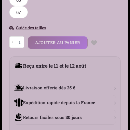
67
Guide des tailles
quantité
AJOUTER AU PANIER
de
Bague
Gothique
Squelettes
Prosternés
Reçu entre le 11 et le 12 août
Argent
925
Zircon
›
Livraison offerte dès
25 €
›
Expédition rapide depuis la
France
›
Retours faciles sous
30 jours