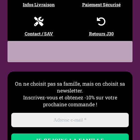
Infos Livraison
Paiement Sécurisé
Couleur zircon
Blanc, Noir
Structure
Bague sculptée en relief
Contact / SAV
Retours J30
Taille
49, 52, 54, 57, 59, 62, 65, 67
Style
Gothique, Mystique,
Symbolique, Alternative
Symbolique
Éternité, Mémoire,
Offrande, Passage du
On ne choisit pas sa famille, mais on choisit sa
temps
newsletter.
Inscrivez-vous et obtenez -10% sur votre
Occasions
Quotidien, Cadeau, Style
prochaine commande !
alternatif, Pièce statement
Entretien
Nettoyer avec un chiffon
doux spécial argent, éviter
l’humidité prolongée et