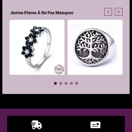
Type de produit
Bague
Autres Pièces À Ne Pas Manquer
Genre
Femme, Homme
Motif
Deux squelettes portant
un zircon
Matière
Argent 925
Couleur
Argent
Finition
Polie avec reliefs oxydés
Sertissage
Zircon cubique 5A
€
€
Type de serti
Serti à griffes
Diamètre zircon
8 mm