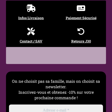
Taille
17 cm, 19 cm, 21 cm
Confort
Léger, souple,
Infos Livraison
Paiement Sécurisé
hypoallergénique
Occasions
Port quotidien, cadeau,
layering, style épuré
Contact / SAV
Retours J30
On ne choisit pas sa famille, mais on choisit sa
newsletter.
Inscrivez-vous et obtenez -10% sur votre
prochaine commande !