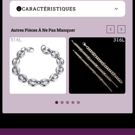
CARACTÉRISTIQUES
Genre
Femme, Homme
Autres Pièces À Ne Pas Manquer
Style
Minimaliste, moderne,
graphique
Type de maille
Trombone
Largeur des
7 mm
maillons
Matière
Acier 316L
Couleur
Acier
€
€
Fermeture
Mousqueton