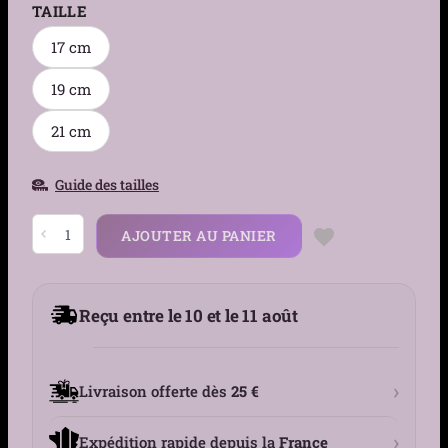
TAILLE
17 cm
19 cm
21 cm
Guide des tailles
quantité
AJOUTER AU PANIER
de
Bracelet
Trombone
Acier
Inoxydable
Reçu entre le 10 et le 11 août
-
Maillons
Noués
6
mm
›
Livraison offerte dès
25 €
›
Expédition rapide depuis la
France