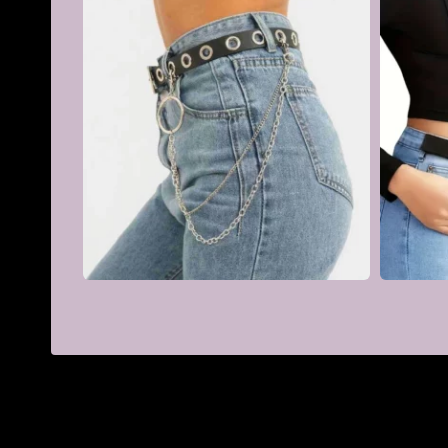
Taille
Jusqu'à 100 cm de tour de t
Genre
Femme
€