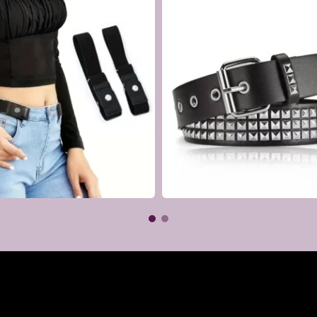
aille
€
€