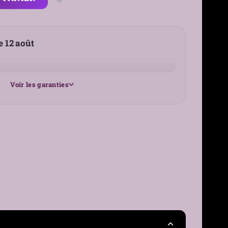
le 12 août
Voir les garanties
25 €
France
30 jours
›