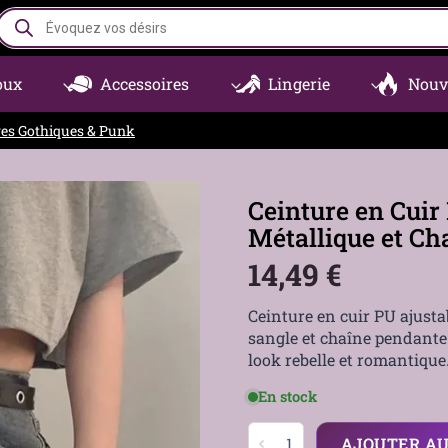
Recherche
de
produits
oux
Accessoires
Lingerie
Nouv
res Gothiques & Punk
Ceinture en Cui
Métallique et Ch
14,49
€
Ceinture en cuir PU ajusta
sangle et chaîne pendante.
look rebelle et romantique
En stock
quantité
AJOUTER AU