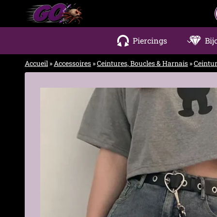
Aller
au
contenu
Piercings
Bij
Accueil
»
Accessoires
»
Ceintures, Boucles & Harnais
»
Ceintu