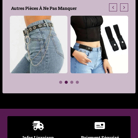
Type de produit
Ceinture à boucle
Autres Pièces À Ne Pas Manquer
décorative
Genre
Femme
Style
Vintage romantique, goth
chic, western rétro, dark
boho
Matière
Similicuir
Couleur
Noir
Motif / Texture
Fleuri embossé argenté
€
€
Forme de la boucle
Cœur gravé vintage
Finition de la
Argent vieilli
boucle
Infos Livraison
Paiement Sécurisé