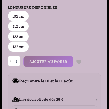
LONGUEURS DISPONIBLES
102 cm
112 cm
122 cm
132 cm
quantité
AJOUTER AU PANIER
de
Ceinture
Fleurie
Noire
Similicuir
Reçu entre le 10 et le 11 août
à
Boucle
Cœur
Vintage
›
Livraison offerte dès
25 €