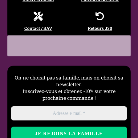
Largeur de
3,8 cm
ceinture
Contact / SAV
Retours J30
Longueurs
102 cm, 112 cm, 122 cm, 132
disponibles
cm
Type de fermeture
Boucle métallique à
ardillon réglable
Occasions
Mode alternative, soirée,
On ne choisit pas sa famille, mais on choisit sa
concert, festival, cadeau
newsletter.
Inscrivez-vous et obtenez -10% sur votre
Tour de taille
À choisir environ 10 cm
prochaine commande !
conseillé
en dessous de la longueur
totale de la ceinture
Entretien
Nettoyer avec un chiffon
doux légèrement humide,
sans produits abrasifs