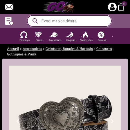
Aller
0
au
contenu
Recherche
de
produits
Piercings
Bijoux
Accessoires
Lingerie
Nouveautés
Promos
Accueil
»
Accessoires
»
Ceintures, Boucles & Harnais
»
Ceintures
Gothiques & Punk