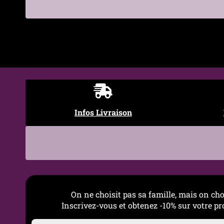
Type de sertissage
Pavé (contours et bélière)
€
Motif
Chat stylisé (silhouette fél
Diamètre de la
≈ 4 mm (compatible bracel
bélière
Style
Féminin, Élégant, Animal,
Symbolique
Indépendance, douceur, intu
Infos Livraison
Occasions
Quotidien, cadeau symboli
Entretien
Chiffon doux sec, éviter pa
conseillé
On ne choisit pas sa famille, mais on cho
Inscrivez-vous et obtenez -10% sur votre 