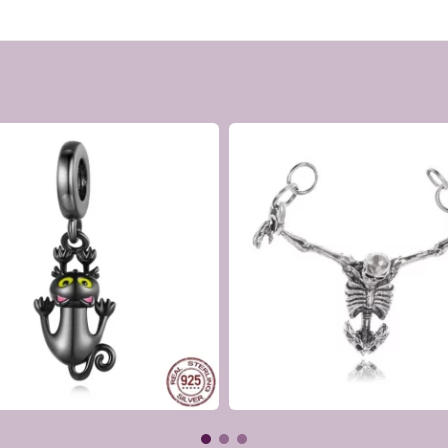
ine, collier
s scintillantes
 aux peaux sensibles