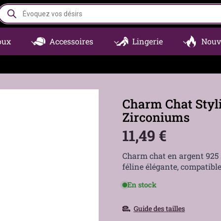
Recherche
de
produits
oux
Accessoires
Lingerie
Nouv
Charm Chat Styli
Zirconiums
11,49
€
Charm chat en argent 925 s
féline élégante, compatible 
En stock
Guide des tailles