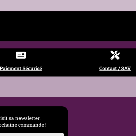
€
€
ine)
ets & chaînes)
 Symbolique, Raffiné
ition, esprit libre
Paiement Sécurisé
Contact / SAV
que, bijou émotionnel, accumulation de charms
rfums et produits chimiques, ranger à l’abri de l’humidité
isit sa newsletter.
prochaine commande !