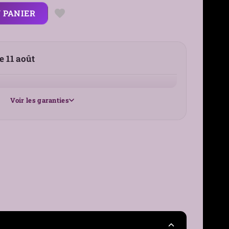
 PANIER
le 11 août
Voir les garanties
25 €
France
30 jours
›