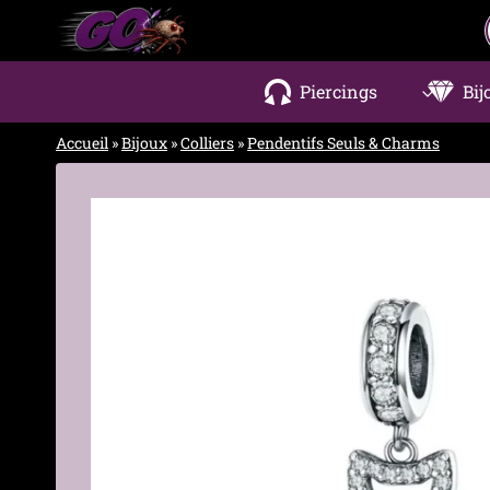
Aller
au
contenu
Piercings
Bij
Accueil
»
Bijoux
»
Colliers
»
Pendentifs Seuls & Charms