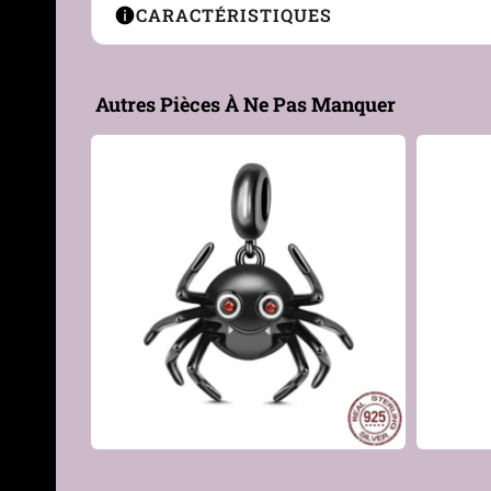
CARACTÉRISTIQUES
Type de Bijou
Charm / Pendentif
Autres Pièces À Ne Pas Manquer
Compatibilité
Bracelet à charms, chaîne f
Genre
Femme
Matière
Argent 925
Couleur
Argent
Finition
Polie brillante avec pierre
Hypoallergénique
Oui — sans nickel, adapté
Sertissage
Zircon cubique 5A