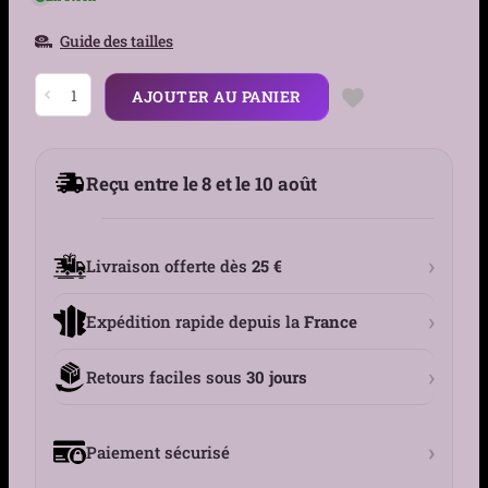
Guide des tailles
quantité
AJOUTER AU PANIER
de
Charm
Cœur
Ailé
Démoniaque
Reçu entre le 8 et le 10 août
Argent
925
Compatible
Pandora
›
Livraison offerte dès
25 €
›
Expédition rapide depuis la
France
›
Retours faciles sous
30 jours
›
Paiement sécurisé