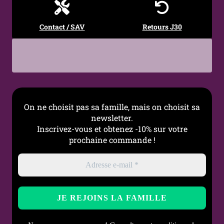
Occasions
Quotidien / Cadeau /
Composition de bracelet /
Contact / SAV
Retours J30
Univers alternatif
Entretien
Nettoyage chiffon doux,
éviter produits chimiques
On ne choisit pas sa famille, mais on choisit sa
newsletter.
Inscrivez-vous et obtenez -10% sur votre
prochaine commande !