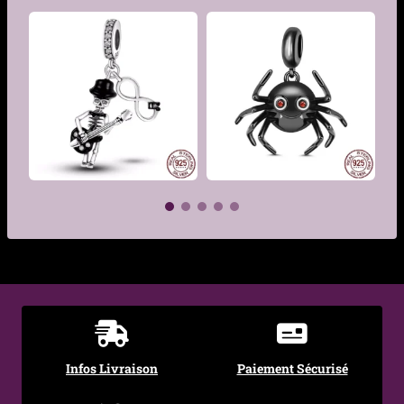
Genre
Femme, Homme
Motif
Cœur ailé démoniaque
Matière
Argent 925
Couleur
Argent, Violet
Dimensions
8 mm x 17 mm
Diamètre bélière
4 mm
(interne)
€
€
Compatibilité
Bracelet type Pandora,
collier, chaîne fine
Style
Gothique / Onirique /
Infos Livraison
Paiement Sécurisé
Symbolique