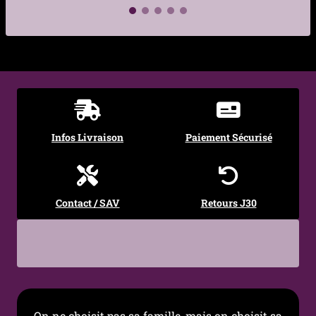
€
€
Infos Livraison
Paiement Sécurisé
Contact / SAV
Retours J30
On ne choisit pas sa famille, mais on choisit sa