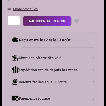
Guide des tailles
quantité
AJOUTER AU PANIER
de
Choker
Cuir
Noir
Punk
Reçu entre le 12 et le 13 août
avec
Anneau
et
Bordure
Dentelle
›
Livraison offerte dès
25 €
›
Expédition rapide depuis la
France
›
Retours faciles sous
30 jours
›
Paiement sécurisé