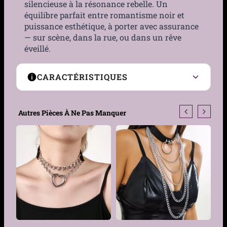
silencieuse à la résonance rebelle. Un
équilibre parfait entre romantisme noir et
puissance esthétique, à porter avec assurance
— sur scène, dans la rue, ou dans un rêve
éveillé.
CARACTÉRISTIQUES
Matière
Métal, Polyester,
Autres Pièces À Ne Pas Manquer
Similicuir
Couleur
Noir
Taille
Longueur 45 cm (pour
tour de cou de 34 à 42 cm)
Type de fermeture
Boucle à ardillon
Genre
Femme