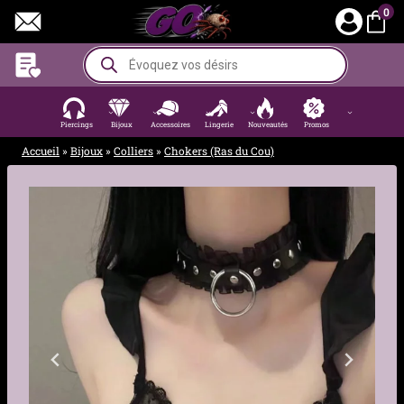
Aller
0
au
contenu
Recherche
de
produits
Piercings
Bijoux
Accessoires
Lingerie
Nouveautés
Promos
Accueil
»
Bijoux
»
Colliers
»
Chokers (Ras du Cou)