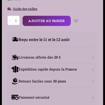
Guide des tailles
quantité
AJOUTER AU PANIER
de
Collier
Choker
Cuir
Noir
Reçu entre le 11 et le 12 août
Cœur
&
Chaînes
Style
Gothique
›
Livraison offerte dès
25 €
Punk
›
Expédition rapide depuis la
France
›
Retours faciles sous
30 jours
›
Paiement sécurisé