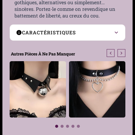
gothiques, alternatives ou simplement…
sincères. Portez-le comme on revendique un
battement de liberté, au creux du cou.
CARACTÉRISTIQUES
Matière
Métal, Similicuir
Autres Pièces À Ne Pas Manquer
Couleur
Noir
Taille
Longueur 45 cm (pour
tour de cou de 34 à 42 cm)
Type de fermeture
Boucle à ardillon
Genre
Femme