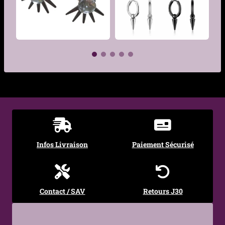
Hypoallergénique
Oui – acier chirurgical
316L, adapté aux peaux
sensibles
Couleur
Acier, Noir
€
€
Traitement
PVD (version noir) –
résistance accrue aux
rayures et à l’oxydation
Dimensions
5 × 5 mm
Infos Livraison
Paiement Sécurisé
pointe
Type de forme
Conique pleine (spike)
Contact / SAV
Retours J30
Fermoir
Poussette papillon
(butterfly back)