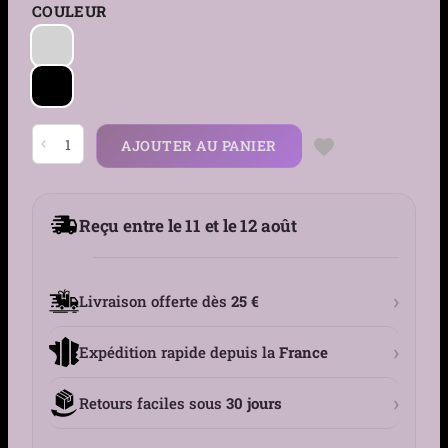
COULEUR
quantité
AJOUTER AU PANIER
de
Clous
d’oreilles
Pointe
Conique
Reçu entre le 11 et le 12 août
5
mm
en
Acier
316L
›
Livraison offerte dès
25 €
›
Expédition rapide depuis la
France
›
Retours faciles sous
30 jours