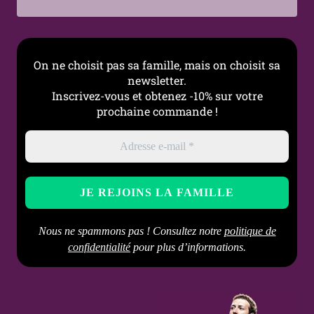
Style
Punk, Rock, Urbain,
Minimaliste, Moderne
Occasions
Quotidien, Concert, Sortie,
On ne choisit pas sa famille, mais on choisit sa
Look alternatif, Cadeau
newsletter.
Inscrivez-vous et obtenez -10% sur votre
Entretien
Nettoyer avec un chiffon
prochaine commande !
doux, éviter les produits
abrasifs et le contact
prolongé avec l’humidité
Nous ne spammons pas ! Consultez notre
politique de
confidentialité
pour plus d’informations.