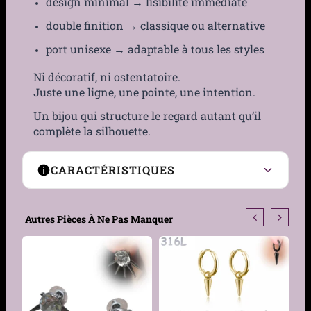
design minimal → lisibilité immédiate
double finition → classique ou alternative
port unisexe → adaptable à tous les styles
Ni décoratif, ni ostentatoire.
Juste une ligne, une pointe, une intention.
Un bijou qui structure le regard autant qu’il
complète la silhouette.
CARACTÉRISTIQUES
Type de boucles
Clous
Autres Pièces À Ne Pas Manquer
Genre
Femme, Homme
Motif
Pointe conique lisse
Matière
Acier 316L