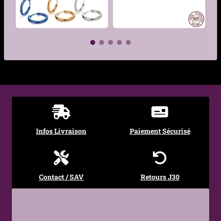
Hypoallergénique
Oui – acier chirurgical
316L, adapté aux peaux
sensibles
Couleur
Acier, Noir, Doré
€
€
Traitement
PVD (version noire et
dorée) – résistance accrue
aux rayures et à
l’oxydation
Infos Livraison
Paiement Sécurisé
Diamètre Interne
13 mm
Épaisseur de
2 mm
Contact / SAV
Retours J30
bordure
Diamètre des
3 mm
pointes