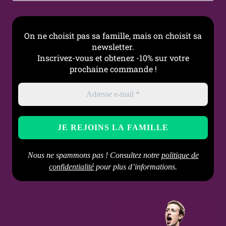
Type de fermoir
Clicker (charnière
intégrée)
On ne choisit pas sa famille, mais on choisit sa
newsletter.
Style
Gothique, Punk, Alternatif,
Inscrivez-vous et obtenez -10% sur votre
Graphique
prochaine commande !
Occasions
Quotidien, Concert,
Festival, Sortie, Look
alternatif
Entretien
Nettoyer avec un chiffon
doux, éviter les produits
abrasifs et le contact
Nous ne spammons pas ! Consultez notre
politique de
prolongé avec l’humidité
confidentialité
pour plus d’informations.