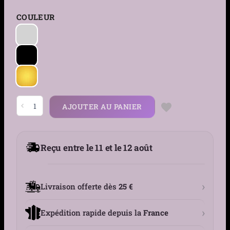
COULEUR
quantité
AJOUTER AU PANIER
de
Créoles
Cœur
Clouté
à
Reçu entre le 11 et le 12 août
Pointes
Coniques
en
Acier
316L
›
Livraison offerte dès
25 €
›
Expédition rapide depuis la
France