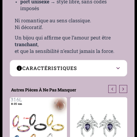
port unisexe
→ style libre, sans codes
imposés
Ni romantique au sens classique.
Ni décoratif.
Un bijou qui affirme que l’amour peut être
tranchant
,
et que la sensibilité n’exclut jamais la force.
CARACTÉRISTIQUES
Type de boucles
Créoles
Autres Pièces À Ne Pas Manquer
Genre
Femme, Homme
Motif
Cœur clouté à pointes
coniques
Matière
Acier 316L